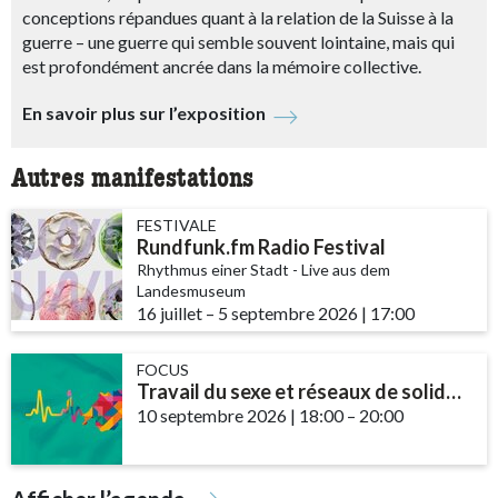
conceptions répandues quant à la relation de la Suisse à la
guerre – une guerre qui semble souvent lointaine, mais qui
est profondément ancrée dans la mémoire collective.
En savoir plus sur l’exposition
Autres manifestations
FESTIVALE
Rundfunk.fm Radio Festival
Rhythmus einer Stadt - Live aus dem
Landesmuseum
16 juillet
accessibility.time_to
–
5 septembre 2026
|
17:00
FOCUS
Travail du sexe et réseaux de solidarité – le rôle des communautés et des ...
10 septembre 2026
|
18:00
accessibility.time_t
–
20:00