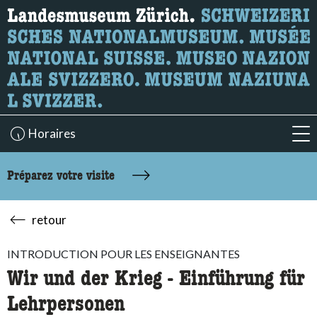
Recherche
Ici, vous pouvez rechercher le contenu de la page.
Horaires
acc
Préparez votre visite
retour
INTRODUCTION POUR LES ENSEIGNANTES
Wir und der Krieg - Einführung für
Lehrpersonen