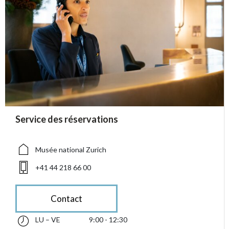
accessibility.sr-only.person_card_info
Service des réservations
accessibility.sr-only.museum
accessibility.sr-only.phone
Musée national Zurich
+41 44 218 66 00
Contact
LU – VE
9:00 - 12:30
lundi jusqu’à vendredi 09:00 - 12:30
accessibility.sr-only.opening_hours