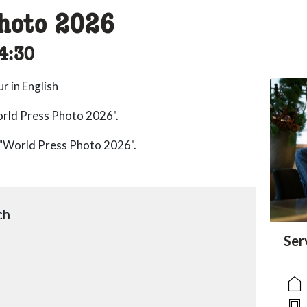
hoto 2026
ssibility.time_to
4:30
r in English
orld Press Photo 2026".
 "World Press Photo 2026".
ch
acc
Ser
acce
acce