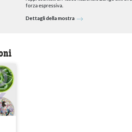
forza espressiva.
Dettagli della mostra
oni