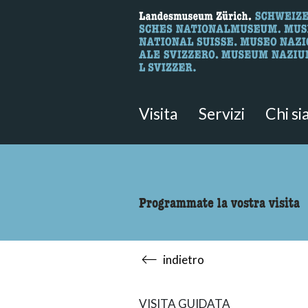
Ricerca
Qui è possibile cercare i contenut
Visita
Servizi
Chi s
Programmate la vostra visita
indietro
VISITA GUIDATA