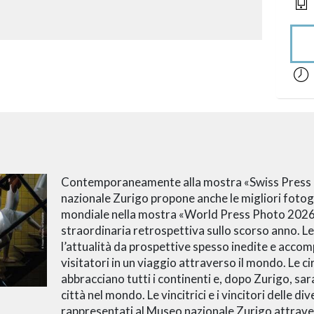
acces
Contemporaneamente alla mostra «Swiss Press 
nazionale Zurigo propone anche le migliori fotogra
mondiale nella mostra «World Press Photo 2026»
straordinaria retrospettiva sullo scorso anno. 
l’attualità da prospettive spesso inedite e accomp
visitatori in un viaggio attraverso il mondo. Le c
abbracciano tutti i continenti e, dopo Zurigo, sa
città nel mondo. Le vincitrici e i vincitori delle d
rappresentati al Museo nazionale Zurigo attrave