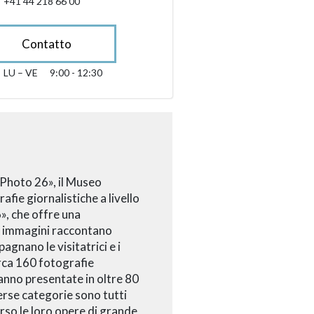
+41 44 218 66 00
Contatto
LU – VE
9:00 - 12:30
lunedì fino alle venerdì 09:00 - 12:30
sibility.sr-only.opening_hours
Photo 26», il Museo
fie giornalistiche a livello
, che offre una
Le immagini raccontano
agnano le visitatrici e i
irca 160 fotografie
ranno presentate in oltre 80
iverse categorie sono tutti
rso le loro opere di grande