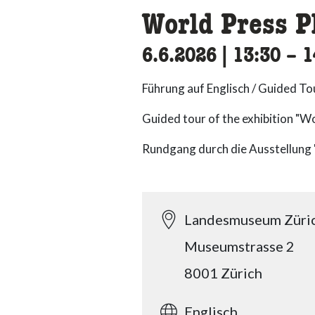
World Press P
6.6.2026
|
13:30
acce
–
1
Führung auf Englisch / Guided Tou
Guided tour of the exhibition "W
Rundgang durch die Ausstellung
Landesmuseum Züri
Museumstrasse 2
8001 Zürich
Englisch