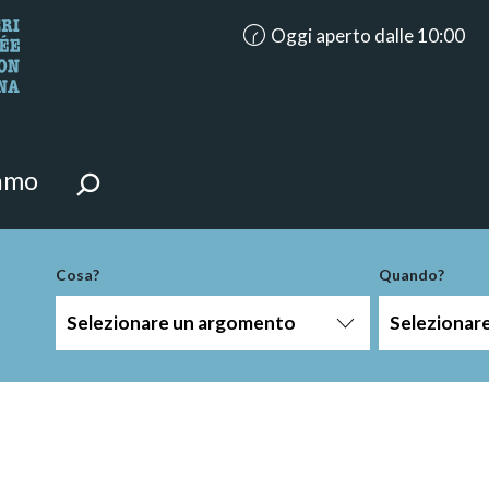
accessibility.aria.opening_hour
Oggi aperto dalle 10:00
i della pagina.
iamo
Cosa?
Quando?
Selezionare un argomento
Selezionar