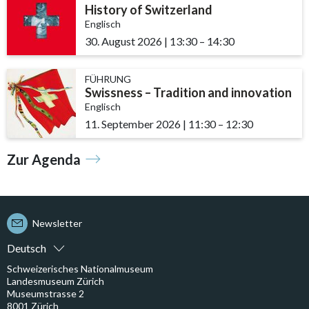
History of Switzerland
Englisch
30. August 2026
|
13:30
accessibility.time_to
–
14:30
FÜHRUNG
Swissness – Tradition and innovation
Englisch
11. September 2026
|
11:30
accessibility.time_t
–
12:30
Zur Agenda
Newsletter
Deutsch
Schweizerisches Nationalmuseum
Landesmuseum Zürich
Museumstrasse 2
8001 Zürich