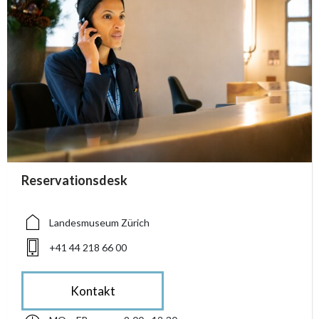
accessibility.sr-only.person_card_info
Reservationsdesk
accessibility.sr-only.museum
accessibility.sr-only.phone
Landesmuseum Zürich
+41 44 218 66 00
Kontakt