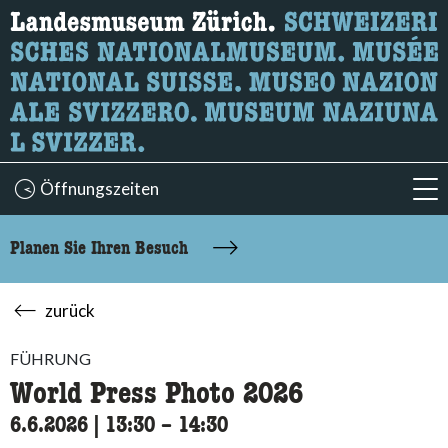
Wonach suchen Sie?
Hier können Sie nach Inhalten der Seite suchen.
Öffnungszeiten
acc
Planen Sie Ihren Besuch
zurück
FÜHRUNG
World Press Photo 2026
6.6.2026
|
13:30
accessibility.time_to
–
14:30