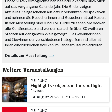
Photo 2026» ermöglicht einen beeindruckenden Rückblick
auf das vergangene Kalenderjahr. Die Bilder zeigen
aktuelles Zeitgeschehen aus oft unbekannten Perspektiven
und nehmen die Besucherinnen und Besucher mit auf Reisen.
In der Ausstellung sind rund 160 Bilder zu sehen. Sie decken
alle Kontinente ab und werden danach in über 80 weiteren
Städten auf der ganzen Welt gezeigt. Die Gewinnerinnen
und Gewinner der verschiedenen Kategorien sind alle mit
ihren eindrücklichen Werken im Landesmuseum vertreten.
Details zur Ausstellung
Weitere Veranstaltungen
FÜHRUNG
Highlights - objects in the spotlight
Englisch
14. August 2026
|
11:30
accessibility.time_to
–
12:30
FÜHRUNG