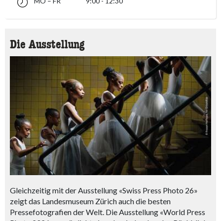
MO – FR
9:00 - 12:30
Montag bis Freitag 09:00 - 12:30
accessibility.sr-only.opening_hours
Die Ausstellung
Gleichzeitig mit der Ausstellung «Swiss Press Photo 26»
zeigt das Landesmuseum Zürich auch die besten
Pressefotografien der Welt. Die Ausstellung «World Press