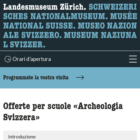
Ricerca
Qui è possibile cercare i contenuti della pagina.
Orari d’apertura
acc
accessibility.sr-only.body-term
Programmate la vostra visita
Offerte per scuole «Archeologia
Svizzera»
Introduzione