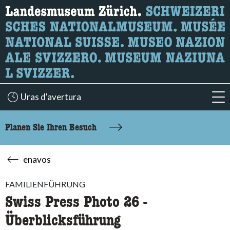
Wonach suchen Sie?
Hier können Sie nach Inhalten der Seite suchen.
Uras d'avertura
acc
Planen Sie Ihren Besuch
enavos
FAMILIENFÜHRUNG
Swiss Press Photo 26 -
Überblicksführung