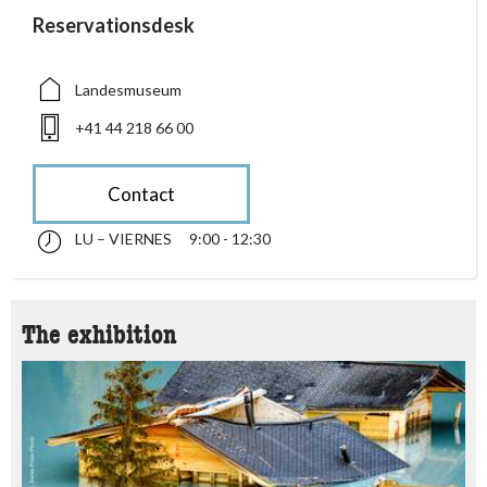
accessibility.sr-only.person_card_info
Reservationsdesk
accessibility.sr-only.museum
accessibility.sr-only.phone
Landesmuseum
+41 44 218 66 00
Contact
LU – VIERNES
9:00 - 12:30
lunes till viernes 09:00 - 12:30
accessibility.sr-only.opening_hours
The exhibition