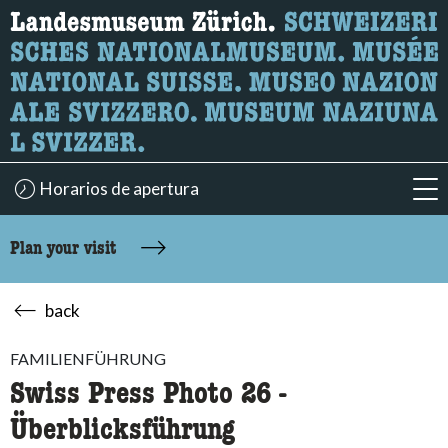
What are you looking for?
Here you can search for content on the page.
Horarios de apertura
acc
Plan your visit
back
FAMILIENFÜHRUNG
Swiss Press Photo 26 -
Überblicksführung