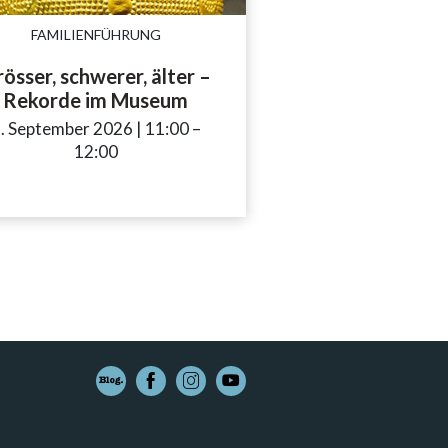
FAMILIENFÜHRUNG
össer, schwerer, älter –
Rekorde im Museum
to
. September 2026
|
11:00
accessibility.time_to
–
12:00