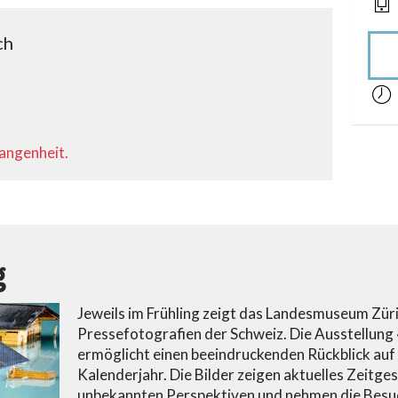
ch
acces
gangenheit.
g
Jeweils im Frühling zeigt das Landesmuseum Züri
Pressefotografien der Schweiz. Die Ausstellung
ermöglicht einen beeindruckenden Rückblick au
Kalenderjahr. Die Bilder zeigen aktuelles Zeitge
unbekannten Perspektiven und nehmen die Besu