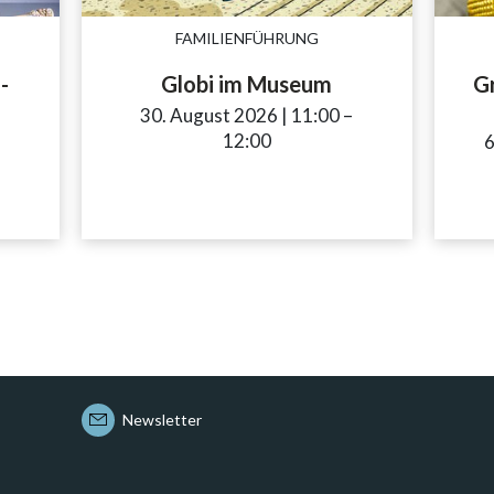
FAMILIENFÜHRUNG
-
Globi im Museum
Gr
30. August 2026
|
11:00
accessibility.time_
–
12:00
6
ccessibility.time_to
–
Newsletter