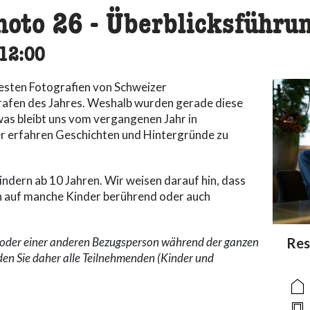
hoto 26 - Überblicksführu
cessibility.time_to
12:00
besten Fotografien von Schweizer
rafen des Jahres. Weshalb wurden gerade diese
was bleibt uns vom vergangenen Jahr in
er erfahren Geschichten und Hintergründe zu
Kindern ab 10 Jahren. Wir weisen darauf hin, dass
en auf manche Kinder berührend oder auch
n oder einer anderen Bezugsperson während der ganzen
acc
Res
acce
acce
den Sie daher alle Teilnehmenden (Kinder und