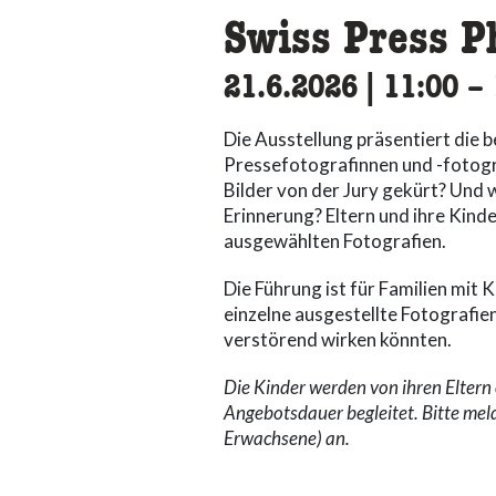
Swiss Press P
21.6.2026
|
11:00
ac
–
Die Ausstellung präsentiert die 
Pressefotografinnen und -fotog
Bilder von der Jury gekürt? Und 
Erinnerung? Eltern und ihre Kind
ausgewählten Fotografien.
Die Führung ist für Familien mit 
einzelne ausgestellte Fotografi
verstörend wirken könnten.
Die Kinder werden von ihren Elter
Angebotsdauer begleitet. Bitte mel
Erwachsene) an.