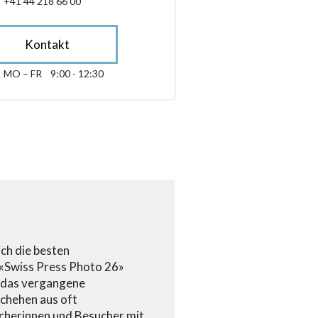
+41 44 218 66 00
Kontakt
MO – FR
9:00 - 12:30
Montag bis Freitag 09:00 - 12:30
sibility.sr-only.opening_hours
ch die besten
 «Swiss Press Photo 26»
f das vergangene
schehen aus oft
cherinnen und Besucher mit