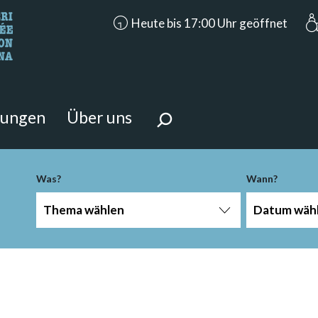
accessibility.aria.opening_hours: Heute
Heute bis 17:00 Uhr geöffnet
n Sie?
 Seite suchen.
tungen
Über uns
Was?
Wann?
Thema wählen
Datum wäh