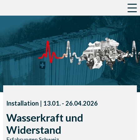
a
Installation |
13.01.
accessibility.time_to
-
26.04.2026
Wasserkraft und
Widerstand
Erfahrungen Schweiz