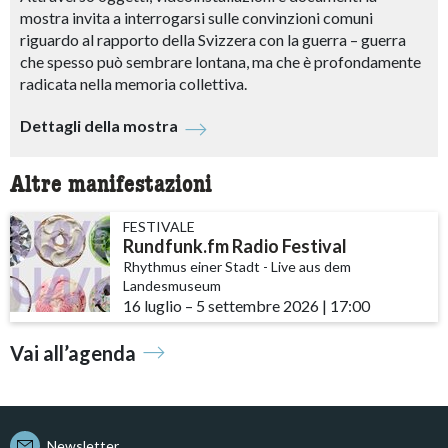
mostra invita a interrogarsi sulle convinzioni comuni
riguardo al rapporto della Svizzera con la guerra – guerra
che spesso può sembrare lontana, ma che è profondamente
radicata nella memoria collettiva.
Dettagli della mostra
Altre manifestazioni
FESTIVALE
Rundfunk.fm Radio Festival
Rhythmus einer Stadt - Live aus dem
Landesmuseum
16 luglio
accessibility.time_to
–
5 settembre 2026
|
17:00
Vai all’agenda
Newsletter