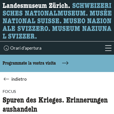
Ricerca
Qui è possibile cercare i contenuti della pagina.
Orari d’apertura
acc
Programmate la vostra visita
indietro
FOCUS
Spuren des Krieges. Erinnerungen
aushandeln