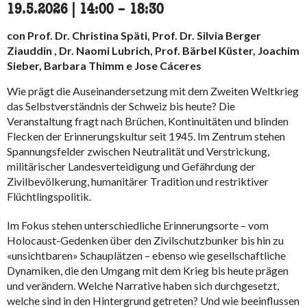
19.5.2026
|
14:00
accessibility.time_to
–
18:30
con Prof. Dr. Christina Späti, Prof. Dr. Silvia Berger
Ziauddin , Dr. Naomi Lubrich, Prof. Bärbel Küster, Joachim
Sieber, Barbara Thimm e Jose Cáceres
Wie prägt die Auseinandersetzung mit dem Zweiten Weltkrieg
das Selbstverständnis der Schweiz bis heute? Die
Veranstaltung fragt nach Brüchen, Kontinuitäten und blinden
Flecken der Erinnerungskultur seit 1945. Im Zentrum stehen
Spannungsfelder zwischen Neutralität und Verstrickung,
militärischer Landesverteidigung und Gefährdung der
Zivilbevölkerung, humanitärer Tradition und restriktiver
Flüchtlingspolitik.
Im Fokus stehen unterschiedliche Erinnerungsorte – vom
Holocaust-Gedenken über den Zivilschutzbunker bis hin zu
«unsichtbaren» Schauplätzen – ebenso wie gesellschaftliche
Dynamiken, die den Umgang mit dem Krieg bis heute prägen
und verändern. Welche Narrative haben sich durchgesetzt,
welche sind in den Hintergrund getreten? Und wie beeinflussen