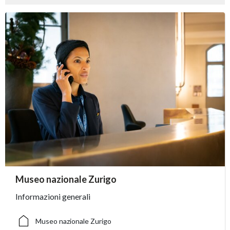
accessibility.sr-only.person_card_info
Museo nazionale Zurigo
accessibility.sr-only.museum
accessibility.sr-only.phone
Informazioni generali
Museo nazionale Zurigo