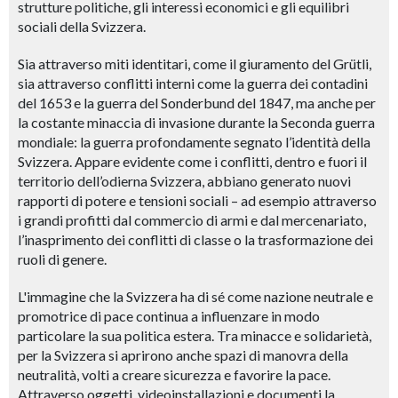
strutture politiche, gli interessi economici e gli equilibri
sociali della Svizzera.
Sia attraverso miti identitari, come il giuramento del Grütli,
sia attraverso conflitti interni come la guerra dei contadini
del 1653 e la guerra del Sonderbund del 1847, ma anche per
la costante minaccia di invasione durante la Seconda guerra
mondiale: la guerra profondamente segnato l’identità della
Svizzera. Appare evidente come i conflitti, dentro e fuori il
territorio dell’odierna Svizzera, abbiano generato nuovi
rapporti di potere e tensioni sociali – ad esempio attraverso
i grandi profitti dal commercio di armi e dal mercenariato,
l’inasprimento dei conflitti di classe o la trasformazione dei
ruoli di genere.
L'immagine che la Svizzera ha di sé come nazione neutrale e
promotrice di pace continua a influenzare in modo
particolare la sua politica estera. Tra minacce e solidarietà,
per la Svizzera si aprirono anche spazi di manovra della
neutralità, volti a creare sicurezza e favorire la pace.
Attraverso oggetti, videoinstallazioni e documenti la