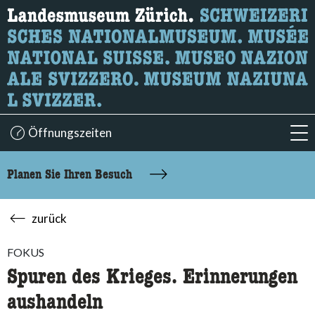
Wonach suchen Sie?
Hier können Sie nach Inhalten der Seite suchen.
Öffnungszeiten
acc
Planen Sie Ihren Besuch
zurück
FOKUS
Spuren des Krieges. Erinnerungen
aushandeln