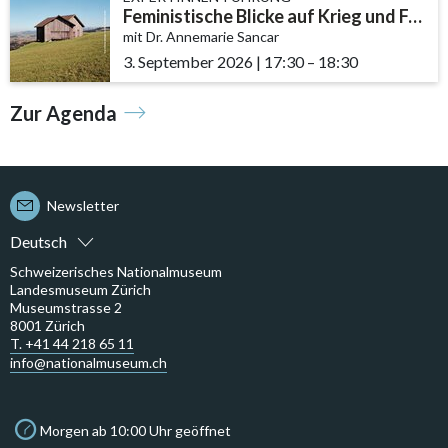
Feministische Blicke auf Krieg und Frieden
mit Dr. Annemarie Sancar
3. September 2026
|
17:30
accessibility.time_to
–
18:30
Zur Agenda
Newsletter
Deutsch
Schweizerisches Nationalmuseum
Landesmuseum Zürich
Museumstrasse 2
8001 Zürich
T. +41 44 218 65 11
info@nationalmuseum.ch
Morgen ab 10:00 Uhr geöffnet