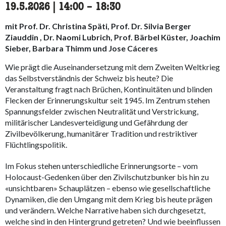
19.5.2026
|
14:00
accessibility.time_to
–
18:30
mit Prof. Dr. Christina Späti, Prof. Dr. Silvia Berger
Ziauddin , Dr. Naomi Lubrich, Prof. Bärbel Küster, Joachim
Sieber, Barbara Thimm und Jose Cáceres
Wie prägt die Auseinandersetzung mit dem Zweiten Weltkrieg
das Selbstverständnis der Schweiz bis heute? Die
Veranstaltung fragt nach Brüchen, Kontinuitäten und blinden
Flecken der Erinnerungskultur seit 1945. Im Zentrum stehen
Spannungsfelder zwischen Neutralität und Verstrickung,
militärischer Landesverteidigung und Gefährdung der
Zivilbevölkerung, humanitärer Tradition und restriktiver
Flüchtlingspolitik.
Im Fokus stehen unterschiedliche Erinnerungsorte – vom
Holocaust-Gedenken über den Zivilschutzbunker bis hin zu
«unsichtbaren» Schauplätzen – ebenso wie gesellschaftliche
Dynamiken, die den Umgang mit dem Krieg bis heute prägen
und verändern. Welche Narrative haben sich durchgesetzt,
welche sind in den Hintergrund getreten? Und wie beeinflussen