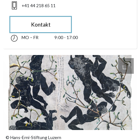
+41 44 218 65 11
Kontakt
MO – FR
9:00 - 17:00
Montag bis Freitag 09:00 - 17:00
accessibility.sr-only.opening_hours
access
© Hans-Erni-Stiftung Luzern