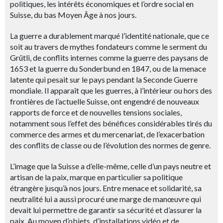
politiques, les intérêts économiques et l’ordre social en
Suisse, du bas Moyen Âge à nos jours.
La guerre a durablement marqué l’identité nationale, que ce
soit au travers de mythes fondateurs comme le serment du
Grütli, de conflits internes comme la guerre des paysans de
1653 et la guerre du Sonderbund en 1847, ou de la menace
latente qui pesait sur le pays pendant la Seconde Guerre
mondiale. Il apparaît que les guerres, à l’intérieur ou hors des
frontières de l’actuelle Suisse, ont engendré de nouveaux
rapports de force et de nouvelles tensions sociales,
notamment sous l’effet des bénéfices considérables tirés du
commerce des armes et du mercenariat, de l’exacerbation
des conflits de classe ou de l’évolution des normes de genre.
L’image que la Suisse a d’elle-même, celle d’un pays neutre et
artisan de la paix, marque en particulier sa politique
étrangère jusqu’à nos jours. Entre menace et solidarité, sa
neutralité lui a aussi procuré une marge de manœuvre qui
devait lui permettre de garantir sa sécurité et d’assurer la
paix. Au moyen d’objets, d’installations vidéo et de