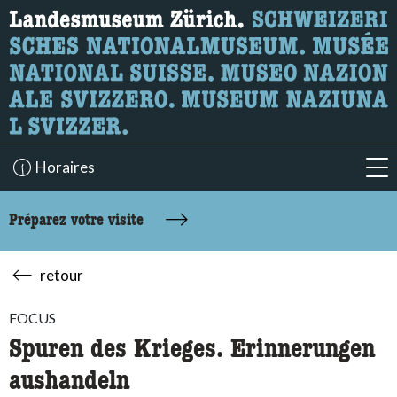
Recherche
Ici, vous pouvez rechercher le contenu de la page.
Horaires
acc
Préparez votre visite
retour
FOCUS
Spuren des Krieges. Erinnerungen
aushandeln