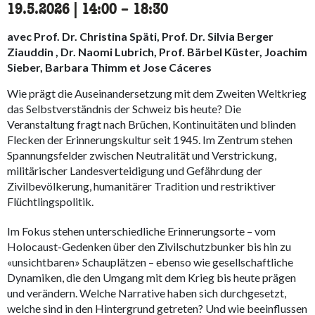
19.5.2026
|
14:00
accessibility.time_to
–
18:30
avec Prof. Dr. Christina Späti, Prof. Dr. Silvia Berger
Ziauddin , Dr. Naomi Lubrich, Prof. Bärbel Küster, Joachim
Sieber, Barbara Thimm et Jose Cáceres
Wie prägt die Auseinandersetzung mit dem Zweiten Weltkrieg
das Selbstverständnis der Schweiz bis heute? Die
Veranstaltung fragt nach Brüchen, Kontinuitäten und blinden
Flecken der Erinnerungskultur seit 1945. Im Zentrum stehen
Spannungsfelder zwischen Neutralität und Verstrickung,
militärischer Landesverteidigung und Gefährdung der
Zivilbevölkerung, humanitärer Tradition und restriktiver
Flüchtlingspolitik.
Im Fokus stehen unterschiedliche Erinnerungsorte – vom
Holocaust-Gedenken über den Zivilschutzbunker bis hin zu
«unsichtbaren» Schauplätzen – ebenso wie gesellschaftliche
Dynamiken, die den Umgang mit dem Krieg bis heute prägen
und verändern. Welche Narrative haben sich durchgesetzt,
welche sind in den Hintergrund getreten? Und wie beeinflussen