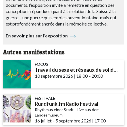
documents, l’exposition invite à remettre en question des
conceptions répandues quant à la relation de la Suisse à la
guerre – une guerre qui semble souvent lointaine, mais qui
est profondément ancrée dans la mémoire collective.
En savoir plus sur l’exposition
Autres manifestations
FOCUS
Travail du sexe et réseaux de solidarité – le rôle des communautés et des ...
10 septembre 2026
|
18:00
accessibility.time_t
–
20:00
FESTIVALE
Rundfunk.fm Radio Festival
Rhythmus einer Stadt - Live aus dem
Landesmuseum
16 juillet
accessibility.time_to
–
5 septembre 2026
|
17:00