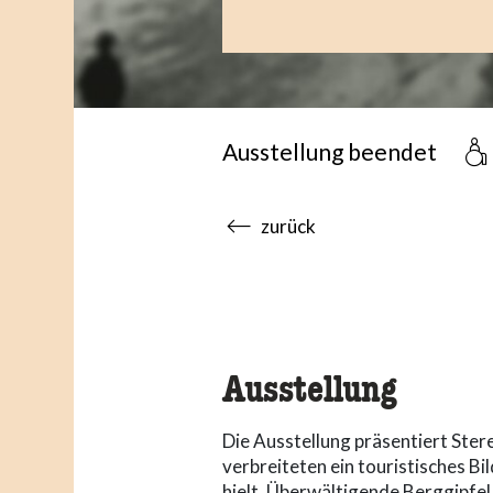
Ausstellung beendet
accessibility.sr-only.body
zurück
Ausstellung
Die Ausstellung präsentiert Ster
verbreiteten ein touristisches B
hielt. Überwältigende Berggipfel