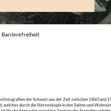
Barrierefreiheit
-term
eofotografien der Schweiz aus der Zeit zwischen 1860 und 1
ild, welches durch die Stereoskopie in den Salons und Wohn
, idyllische Seen oder mondäne Zentren des Fremdenverkehrs 