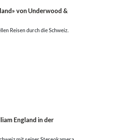
rland» von Underwood &
llen Reisen durch die Schweiz.
liam England in der
Schweiz mit seiner Stereokamera