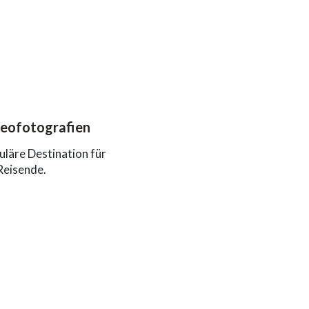
reofotografien
uläre Destination für
Reisende.