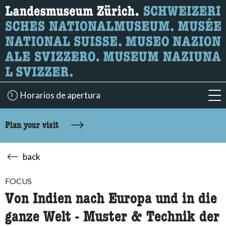
What are you looking for?
Here you can search for content on the page.
Horarios de apertura
acc
Plan your visit
back
FOCUS
Von Indien nach Europa und in die
ganze Welt - Muster & Technik der