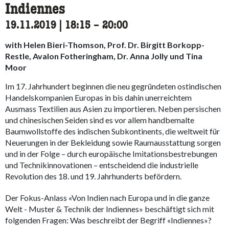
Indiennes
19.11.2019
|
18:15
accessibility.time_to
–
20:00
with Helen Bieri-Thomson, Prof. Dr. Birgitt Borkopp-
Restle, Avalon Fotheringham, Dr. Anna Jolly und Tina
Moor
Im 17. Jahrhundert beginnen die neu gegründeten ostindischen
Handelskompanien Europas in bis dahin unerreichtem
Ausmass Textilien aus Asien zu importieren. Neben persischen
und chinesischen Seiden sind es vor allem handbemalte
Baumwollstoffe des indischen Subkontinents, die weltweit für
Neuerungen in der Bekleidung sowie Raumausstattung sorgen
und in der Folge – durch europäische Imitationsbestrebungen
und Technikinnovationen – entscheidend die industrielle
Revolution des 18. und 19. Jahrhunderts befördern.
Der Fokus-Anlass «Von Indien nach Europa und in die ganze
Welt - Muster & Technik der Indiennes» beschäftigt sich mit
folgenden Fragen: Was beschreibt der Begriff «Indiennes»?