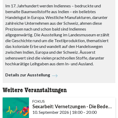
Im 17. Jahrhundert werden Indiennes – bedruckte und
bemalte Baumwollstoffe aus Indien – ein beliebtes
Handelsgut in Europa. Westliche Manufakturen, darunter
zahlreiche Unternehmen aus der Schweiz, ahmen diese
Preziosen nach und schon bald sind Indiennes
allgegenwärtig. Die Ausstellung im Landesmuseum erzählt
die Geschichte rund um die Textilproduktion, thematisiert
das koloniale Erbe und wandelt auf den Handelswegen
zwischen Indien, Europa und der Schweiz. Äusserst
sehenswert sind die vielen prachtvollen Stoffe, darunter
hochkarätige Leihgaben aus dem In- und Ausland.
Details zur Ausstellung
Weitere Veranstaltungen
FOKUS
Sexarbeit: Vernetzungen - Die Bedeutung von Community und Fachstellen
10. September 2026
|
18:00
accessibility.time_t
–
20:00