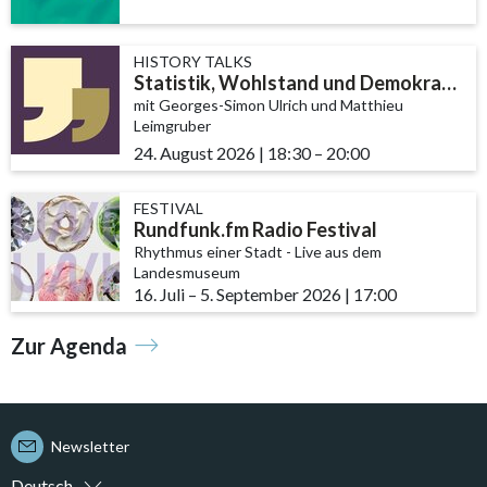
HISTORY TALKS
Statistik, Wohlstand und Demokratie
mit Georges-Simon Ulrich und Matthieu
Leimgruber
24. August 2026
|
18:30
accessibility.time_to
–
20:00
FESTIVAL
Rundfunk.fm Radio Festival
Rhythmus einer Stadt - Live aus dem
Landesmuseum
16. Juli
accessibility.time_to
–
5. September 2026
|
17:00
Zur Agenda
Newsletter
Deutsch