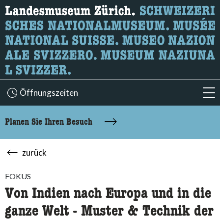
Wonach suchen Sie?
Hier können Sie nach Inhalten der Seite suchen.
Öffnungszeiten
acc
Planen Sie Ihren Besuch
zurück
FOKUS
Von Indien nach Europa und in die
ganze Welt - Muster & Technik der