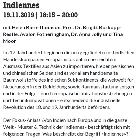
Indiennes
19.11.2019
|
18:15
accessibility.time_to
–
20:00
mit Helen Bieri-Thomson, Prof. Dr. Birgitt Borkopp-
Restle, Avalon Fotheringham, Dr. Anna Jolly und Tina
Moor
Im 17. Jahrhundert beginnen die neu gegründeten ostindischen
Handelskompanien Europas in bis dahin unerreichtem
Ausmass Textilien aus Asien zu importieren. Neben persischen
und chinesischen Seiden sind es vor allem handbemalte
Baumwollstoffe des indischen Subkontinents, die weltweit für
Neuerungen in der Bekleidung sowie Raumausstattung sorgen
und in der Folge – durch europäische Imitationsbestrebungen
und Technikinnovationen – entscheidend die industrielle
Revolution des 18. und 19. Jahrhunderts befördern.
Der Fokus-Anlass «Von Indien nach Europa und in die ganze
Welt - Muster & Technik der Indiennes» beschäftigt sich mit
folgenden Fragen: Was beschreibt der Begriff «Indiennes»?