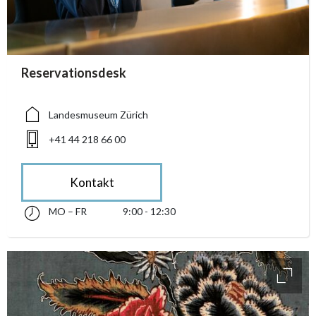
accessibility.sr-only.person_card_info
Reservationsdesk
accessibility.sr-only.museum
accessibility.sr-only.phone
Landesmuseum Zürich
+41 44 218 66 00
Kontakt
MO – FR
9:00 - 12:30
Montag bis Freitag 09:00 - 12:30
accessibility.sr-only.opening_hours
access