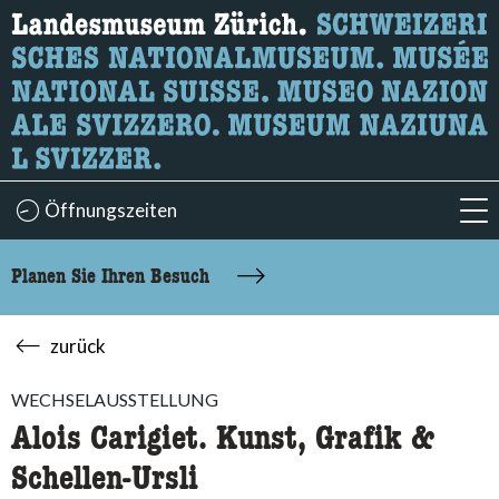
Wonach suchen Sie?
Hier können Sie nach Inhalten der Seite suchen.
Öffnungszeiten
acc
Planen Sie Ihren Besuch
zurück
WECHSELAUSSTELLUNG
Alois Carigiet. Kunst, Grafik &
Schellen-Ursli