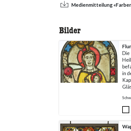
Medienmitteilung «Farben 
Bilder
Flu
Die 
Hei
bef
in 
Kape
Glä
Schw
Wap