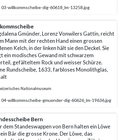
03-willkommscheibe-dig-60618_lm-13258.jpg
lkommscheibe
dalena Gmünder, Lorenz Vonwilers Gattin, reicht
em Mann mit der rechten Hand einen grossen
enen Kelch, in der linken hält sie den Deckel. Sie
gt ein modisches Gewand mit schwarzem
rteil, gefälteltem Rock und weisser Schürze.
ine Rundscheibe, 1633, farbloses Monolithglas,
alt
eizerisches Nationalmuseum
04-willkommscheibe-gmuender-dig-60626_lm-19636.jpg
ndesscheibe Bern
r dem Standeswappen von Bern halten ein Löwe
 ein Bär die grosse Krone. Der Löwe, das