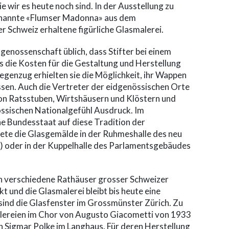
 wir es heute noch sind. In der Ausstellung zu
genannte «Flumser Madonna» aus dem
der Schweiz erhaltene figürliche Glasmalerei.
dgenossenschaft üblich, dass Stifter bei einem
die Kosten für die Gestaltung und Herstellung
genzug erhielten sie die Möglichkeit, ihr Wappen
ssen. Auch die Vertreter der eidgenössischen Orte
von Ratsstuben, Wirtshäusern und Klöstern und
ssischen Nationalgefühl Ausdruck. Im
e Bundesstaat auf diese Tradition der
tete die Glasgemälde in der Ruhmeshalle des neu
oder in der Kuppelhalle des Parlamentsgebäudes
en verschiedene Rathäuser grosser Schweizer
 und die Glasmalerei bleibt bis heute eine
l sind die Glasfenster im Grossmünster Zürich. Zu
lereien im Chor von Augusto Giacometti von 1933
Sigmar Polke im Langhaus. Für deren Herstellung