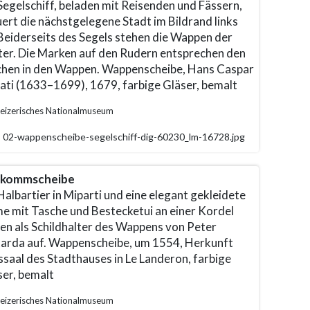
Segelschiff, beladen mit Reisenden und Fässern,
ert die nächstgelegene Stadt im Bildrand links
 Beiderseits des Segels stehen die Wappen der
fter. Die Marken auf den Rudern entsprechen den
chen in den Wappen. Wappenscheibe, Hans Caspar
lati (1633–1699), 1679, farbige Gläser, bemalt
eizerisches Nationalmuseum
02-wappenscheibe-segelschiff-dig-60230_lm-16728.jpg
lkommscheibe
Halbartier in Miparti und eine elegant gekleidete
e mit Tasche und Bestecketui an einer Kordel
ten als Schildhalter des Wappens von Peter
arda auf. Wappenscheibe, um 1554, Herkunft
ssaal des Stadthauses in Le Landeron, farbige
ser, bemalt
eizerisches Nationalmuseum