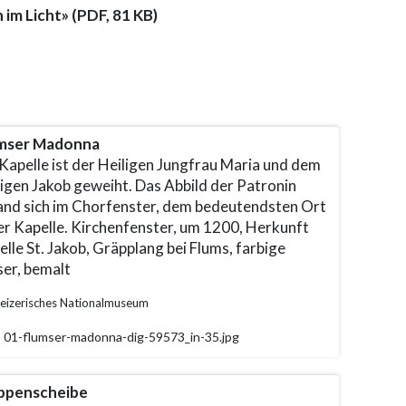
im Licht» (PDF, 81 KB)
mser Madonna
Kapelle ist der Heiligen Jungfrau Maria und dem
ligen Jakob geweiht. Das Abbild der Patronin
and sich im Chorfenster, dem bedeutendsten Ort
der Kapelle. Kirchenfenster, um 1200, Herkunft
lle St. Jakob, Gräpplang bei Flums, farbige
ser, bemalt
eizerisches Nationalmuseum
01-flumser-madonna-dig-59573_in-35.jpg
penscheibe