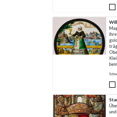
Wil
Mag
ihr
gold
trä
Obe
Kle
bem
Schw
Sta
Übe
und