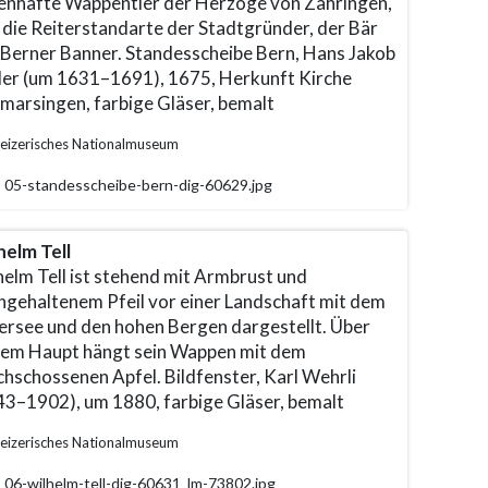
enhafte Wappentier der Herzöge von Zähringen,
t die Reiterstandarte der Stadtgründer, der Bär
 Berner Banner. Standesscheibe Bern, Hans Jakob
er (um 1631–1691), 1675, Herkunft Kirche
marsingen, farbige Gläser, bemalt
eizerisches Nationalmuseum
05-standesscheibe-bern-dig-60629.jpg
helm Tell
helm Tell ist stehend mit Armbrust und
hgehaltenem Pfeil vor einer Landschaft mit dem
ersee und den hohen Bergen dargestellt. Über
nem Haupt hängt sein Wappen mit dem
chschossenen Apfel. Bildfenster, Karl Wehrli
43–1902), um 1880, farbige Gläser, bemalt
eizerisches Nationalmuseum
06-wilhelm-tell-dig-60631_lm-73802.jpg