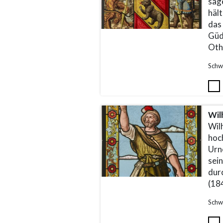
sag
häl
das
Güd
Oth
Schw
Wil
Wil
hoc
Urn
sei
dur
(18
Schw