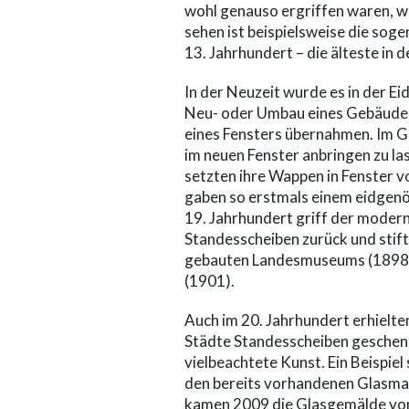
wohl genauso ergriffen waren, wie
sehen ist beispielsweise die so
13. Jahrhundert – die älteste in 
In der Neuzeit wurde es in der Ei
Neu- oder Umbau eines Gebäudes 
eines Fensters übernahmen. Im Ge
im neuen Fenster anbringen zu la
setzten ihre Wappen in Fenster 
gaben so erstmals einem eidgenö
19. Jahrhundert griff der modern
Standesscheiben zurück und stif
gebauten Landesmuseums (1898) 
(1901).
Auch im 20. Jahrhundert erhielt
Städte Standesscheiben geschenkt
vielbeachtete Kunst. Ein Beispie
den bereits vorhandenen Glasma
kamen 2009 die Glasgemälde von 