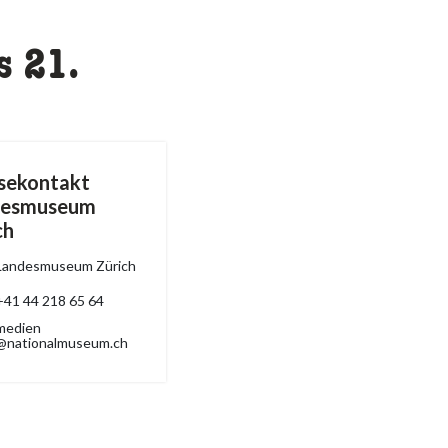
s 21.
sekontakt
desmuseum
ch
Landesmuseum Zürich
+41 44 218 65 64
medien
@nationalmuseum.ch