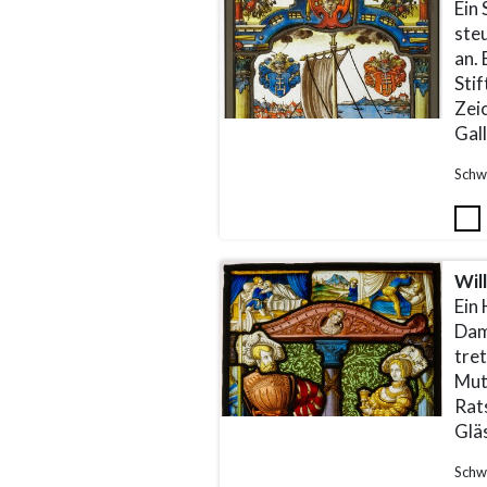
Ein 
steu
an.
Sti
Zei
Gal
Schw
Wil
Ein 
Dam
tre
Mut
Rat
Glä
Schw