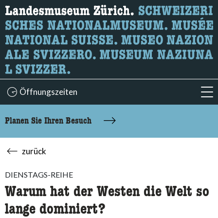
Wonach suchen Sie?
Hier können Sie nach Inhalten der Seite suchen.
Öffnungszeiten
acc
Planen Sie Ihren Besuch
zurück
DIENSTAGS-REIHE
Warum hat der Westen die Welt so
lange dominiert?