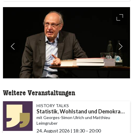
access
Weitere Veranstaltungen
HISTORY TALKS
Statistik, Wohlstand und Demokratie
mit Georges-Simon Ulrich und Matthieu
Leimgruber
24. August 2026
|
18:30
accessibility.time_to
–
20:00