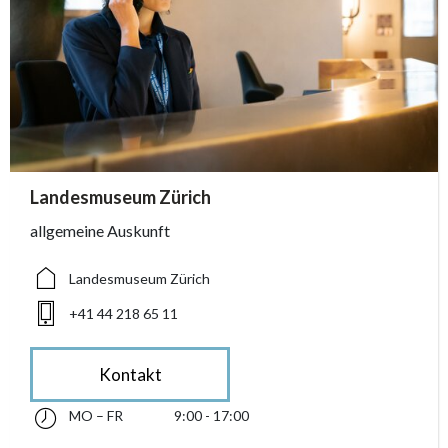
accessibility.sr-only.person_card_info
Landesmuseum Zürich
accessibility.sr-only.museum
accessibility.sr-only.phone
allgemeine Auskunft
Landesmuseum Zürich
+41 44 218 65 11
Kontakt
MO – FR
9:00 - 17:00
Montag bis Freitag 09:00 - 17:00
accessibility.sr-only.opening_hours