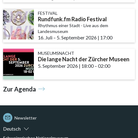
FESTIVAL
Rundfunk.fm Radio Festival
Rhythmus einer Stadt - Live aus dem
Landesmuseum
16. Juli
accessibility.time_to
–
5. September 2026
|
17:00
MUSEUMSNACHT
Die lange Nacht der Zürcher Museen
5. September 2026
|
18:00
accessibility.time_to
–
02:00
Zur Agenda
Newsletter
Deutsch
Schweizerisches Nationalmuseum