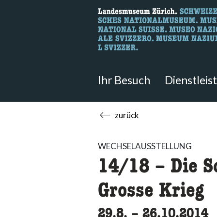
Wonach suche
Hier können Sie nach Inhalten der
Ihr Besuch
Dienstleis
zurück
WECHSELAUSSTELLUNG
14/18 – Die S
Grosse Krieg
29.8.
accessibility.t
–
26.10.2014