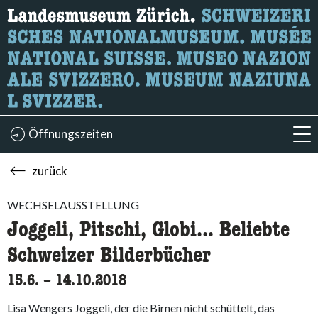
Wonach suchen Sie?
Hier können Sie nach Inhalten der Seite suchen.
Öffnungszeiten
acc
zurück
WECHSELAUSSTELLUNG
Joggeli, Pitschi, Globi... Beliebte
Schweizer Bilderbücher
15.6.
accessibility.time_to
–
14.10.2018
Lisa Wengers Joggeli, der die Birnen nicht schüttelt, das