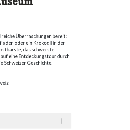
 Museum
reiche Überraschungen bereit:
laden oder ein Krokodil in der
kostbarste, das schwerste
h auf eine Entdeckungstour durch
ie Schweizer Geschichte.
hweiz