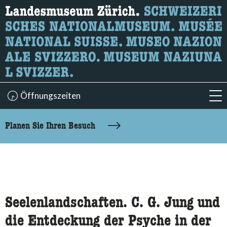
Wonach suchen Sie?
Hier können Sie nach Inhalten der Seite suchen.
Öffnungszeiten
acc
accessibility.sr-only.body-term
Planen Sie Ihren Besuch
Seelenlandschaften. C. G. Jung und
die Entdeckung der Psyche in der