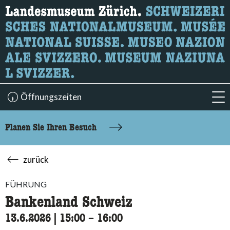
Wonach suchen Sie?
Hier können Sie nach Inhalten der Seite suchen.
Öffnungszeiten
acc
Planen Sie Ihren Besuch
zurück
FÜHRUNG
Bankenland Schweiz
13.6.2026
|
15:00
accessibility.time_to
–
16:00