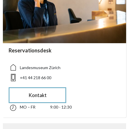
accessibility.sr-only.person_card_info
Reservationsdesk
accessibility.sr-only.museum
accessibility.sr-only.phone
Landesmuseum Zürich
+41 44 218 66 00
Kontakt
MO – FR
9:00 - 12:30
Montag bis Freitag 09:00 - 12:30
accessibility.sr-only.opening_hours