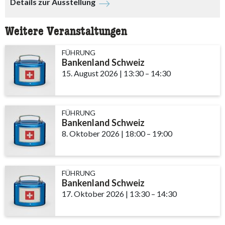
Details zur Ausstellung
Weitere Veranstaltungen
FÜHRUNG
Bankenland Schweiz
15. August 2026
|
13:30
accessibility.time_to
–
14:30
FÜHRUNG
Bankenland Schweiz
8. Oktober 2026
|
18:00
accessibility.time_to
–
19:00
FÜHRUNG
Bankenland Schweiz
17. Oktober 2026
|
13:30
accessibility.time_to
–
14:30