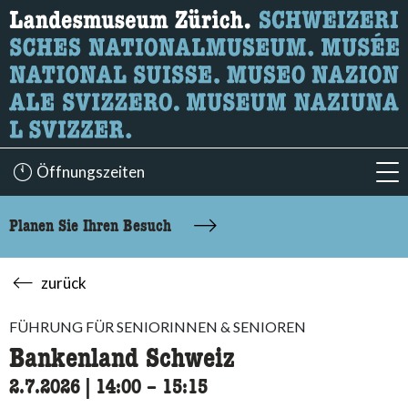
Wonach suchen Sie?
Hier können Sie nach Inhalten der Seite suchen.
Öffnungszeiten
acc
Planen Sie Ihren Besuch
zurück
FÜHRUNG FÜR SENIORINNEN & SENIOREN
Bankenland Schweiz
2.7.2026
|
14:00
accessibility.time_to
–
15:15