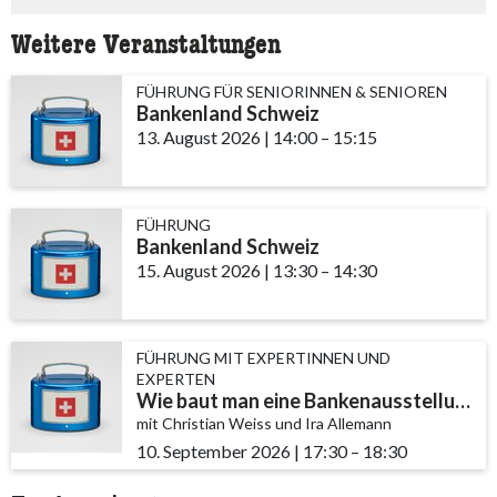
Weitere Veranstaltungen
FÜHRUNG FÜR SENIORINNEN & SENIOREN
Bankenland Schweiz
13. August 2026
|
14:00
accessibility.time_to
–
15:15
FÜHRUNG
Bankenland Schweiz
15. August 2026
|
13:30
accessibility.time_to
–
14:30
FÜHRUNG MIT EXPERTINNEN UND
EXPERTEN
Wie baut man eine Bankenausstellung?
mit Christian Weiss und Ira Allemann
10. September 2026
|
17:30
accessibility.time_t
–
18:30