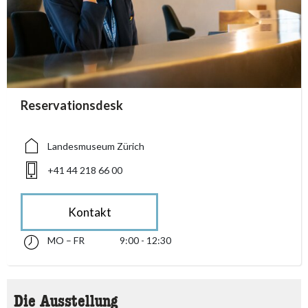
accessibility.sr-only.person_card_info
Reservationsdesk
accessibility.sr-only.museum
accessibility.sr-only.phone
Landesmuseum Zürich
+41 44 218 66 00
Kontakt
MO – FR
9:00 - 12:30
Montag bis Freitag 09:00 - 12:30
accessibility.sr-only.opening_hours
Die Ausstellung