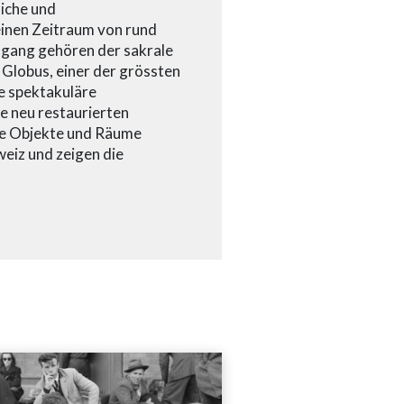
iche und
einen Zeitraum von rund
gang gehören der sakrale
 Globus, einer der grössten
e spektakuläre
e neu restaurierten
ie Objekte und Räume
eiz und zeigen die