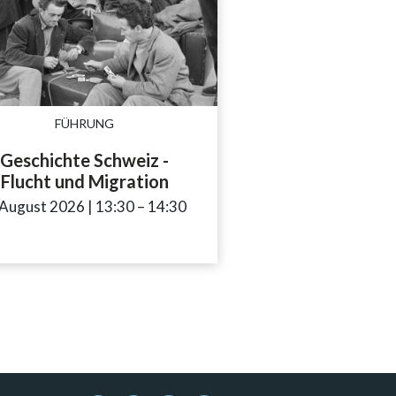
FÜHRUNG
Geschichte Schweiz -
Flucht und Migration
 August 2026
|
13:30
accessibility.time_to
–
14:30