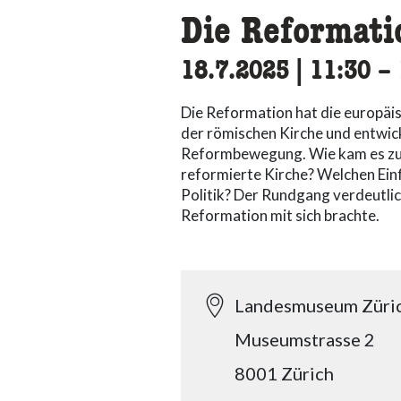
Die Reformati
18.7.2025
|
11:30
ac
–
Die Reformation hat die europäis
der römischen Kirche und entwicke
Reformbewegung. Wie kam es zur 
reformierte Kirche? Welchen Einf
Politik? Der Rundgang verdeutlic
Reformation mit sich brachte.
Landesmuseum Züri
Museumstrasse 2
8001 Zürich