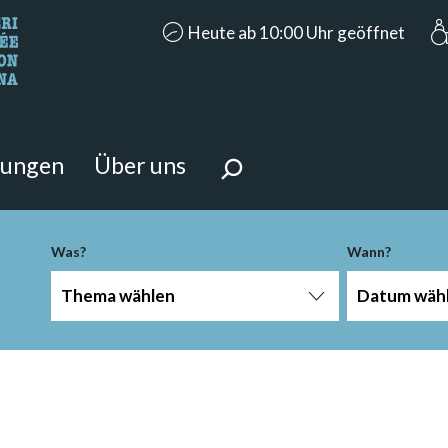
accessibility.aria.opening_hours: Heut
Heute ab 10:00 Uhr geöffnet
n Sie?
 Seite suchen.
tungen
Über uns
Was?
Wann?
Thema wählen
Datum wäh