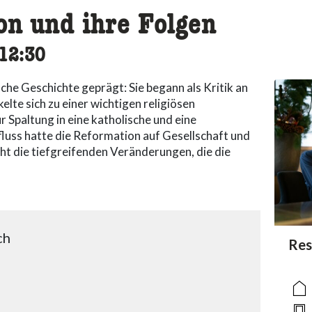
on und ihre Folgen
cessibility.time_to
12:30
che Geschichte geprägt: Sie begann als Kritik an
lte sich zu einer wichtigen religiösen
Spaltung in eine katholische und eine
luss hatte die Reformation auf Gesellschaft und
ht die tiefgreifenden Veränderungen, die die
ch
acc
Res
acce
acce