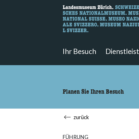
Wonach suche
Hier können Sie nach Inhalten der
Ihr Besuch
Dienstleis
Planen Sie Ihren Besuch
zurück
FÜHRUNG