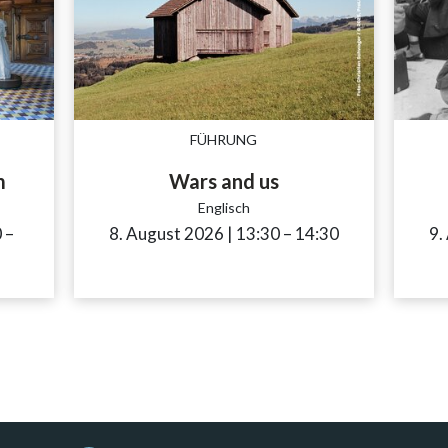
FÜHRUNG
m
Wars and us
Englisch
0
accessibility.time_to
–
8. August 2026
|
13:30
accessibility.time_to
–
14:30
9.