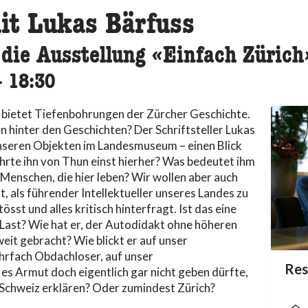
it Lukas Bärfuss
die Ausstellung «Einfach Zürich
ccessibility.time_to
–
18:30
» bietet Tiefenbohrungen der Zürcher Geschichte.
n hinter den Geschichten? Der Schriftsteller Lukas
nseren Objekten im Landesmuseum – einen Blick
ührte ihn von Thun einst hierher? Was bedeutet ihm
Menschen, die hier leben? Wir wollen aber auch
t, als führender Intellektueller unseres Landes zu
sst und alles kritisch hinterfragt. Ist das eine
Last? Wie hat er, der Autodidakt ohne höheren
eit gebracht? Wie blickt er auf unser
hrfach Obdachloser, auf unser
acc
Res
acce
acce
 es Armut doch eigentlich gar nicht geben dürfte,
e Schweiz erklären? Oder zumindest Zürich?