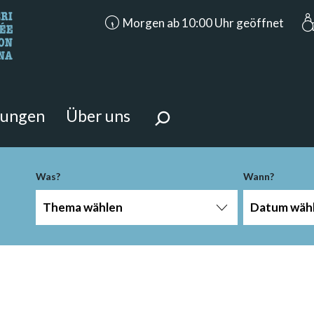
accessibility.aria.opening_hours: Morge
Morgen ab 10:00 Uhr geöffnet
n Sie?
 Seite suchen.
tungen
Über uns
Was?
Wann?
Thema wählen
Datum wäh