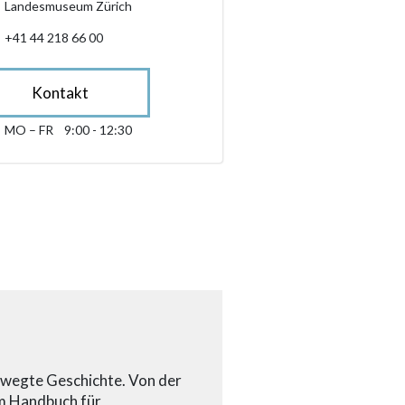
Landesmuseum Zürich
+41 44 218 66 00
Kontakt
MO – FR
9:00 - 12:30
Montag bis Freitag 09:00 - 12:30
sibility.sr-only.opening_hours
ewegte Geschichte. Von der
um Handbuch für