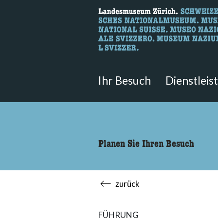
Wonach suche
Hier können Sie nach Inhalten der
Ihr Besuch
Dienstleis
Planen Sie Ihren Besuch
zurück
FÜHRUNG