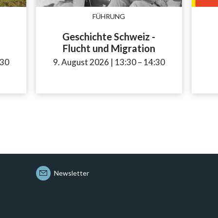
FÜHRUNG
Geschichte Schweiz -
Flucht und Migration
sibility.time_to
:30
9. August 2026
|
13:30
accessibility.time_to
–
14:30
Newsletter