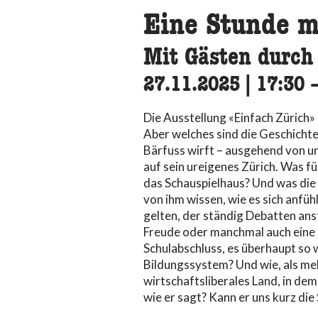
Eine Stunde m
Mit Gästen durch 
27.11.2025
|
17:30
a
Die Ausstellung «Einfach Zürich
Aber welches sind die Geschichte
Bärfuss wirft – ausgehend von u
auf sein ureigenes Zürich. Was f
das Schauspielhaus? Und was die 
von ihm wissen, wie es sich anfühl
gelten, der ständig Debatten anstö
Freude oder manchmal auch eine 
Schulabschluss, es überhaupt so w
Bildungssystem? Und wie, als me
wirtschaftsliberales Land, in dem
wie er sagt? Kann er uns kurz di