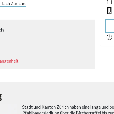
nfach Zürich».
ch
acces
gangenheit.
g
Stadt und Kanton Zürich haben eine lange und b
Pfahlbauersiedlung über die Bircherraffel bis z