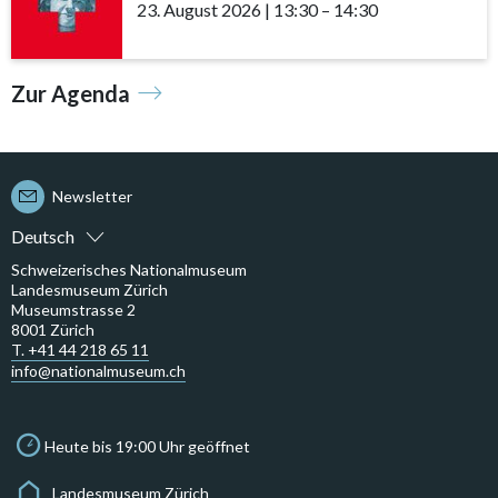
23. August 2026
|
13:30
accessibility.time_to
–
14:30
Zur Agenda
Newsletter
Deutsch
Schweizerisches Nationalmuseum
Landesmuseum Zürich
Museumstrasse 2
8001 Zürich
T. +41 44 218 65 11
info@nationalmuseum.ch
Heute bis 19:00 Uhr geöffnet
Landesmuseum Zürich