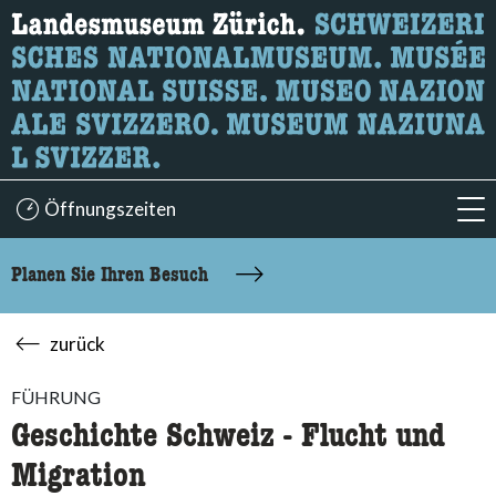
Wonach suchen Sie?
Hier können Sie nach Inhalten der Seite suchen.
Öffnungszeiten
acc
Planen Sie Ihren Besuch
zurück
FÜHRUNG
Geschichte Schweiz - Flucht und
Migration