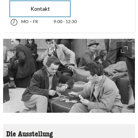
Kontakt
MO – FR
9:00 - 12:30
Montag bis Freitag 09:00 - 12:30
accessibility.sr-only.opening_hours
access
Die Ausstellung