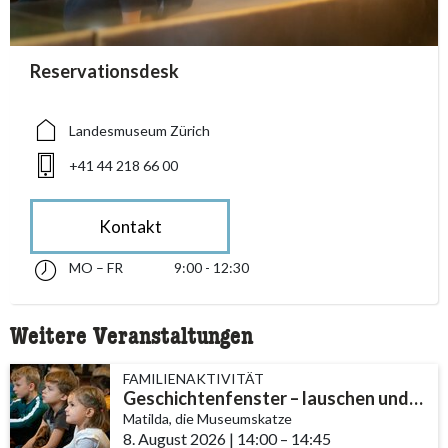
accessibility.sr-only.person_card_info
Reservationsdesk
accessibility.sr-only.museum
accessibility.sr-only.phone
Landesmuseum Zürich
+41 44 218 66 00
Kontakt
MO – FR
9:00 - 12:30
Montag bis Freitag 09:00 - 12:30
accessibility.sr-only.opening_hours
Weitere Veranstaltungen
FAMILIENAKTIVITÄT
Geschichtenfenster – lauschen und entdecken
Matilda, die Museumskatze
8. August 2026
|
14:00
accessibility.time_to
–
14:45