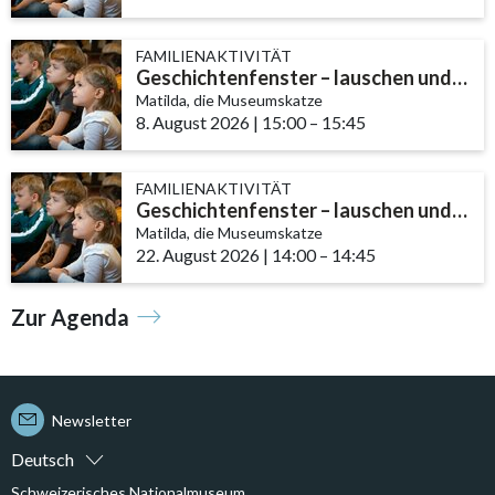
FAMILIENAKTIVITÄT
Geschichtenfenster – lauschen und entdecken
Matilda, die Museumskatze
8. August 2026
|
15:00
accessibility.time_to
–
15:45
FAMILIENAKTIVITÄT
Geschichtenfenster – lauschen und entdecken
Matilda, die Museumskatze
22. August 2026
|
14:00
accessibility.time_to
–
14:45
Zur Agenda
Newsletter
Deutsch
Schweizerisches Nationalmuseum