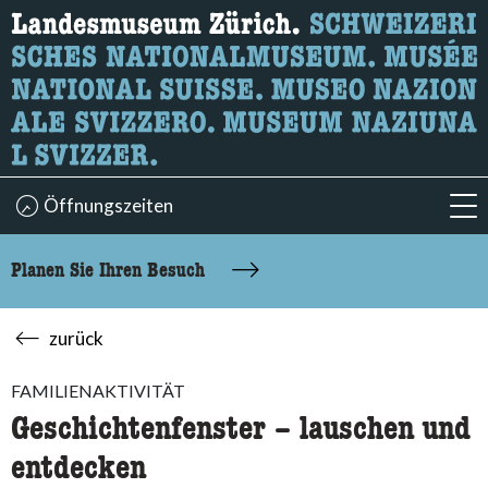
Wonach suchen Sie?
Hier können Sie nach Inhalten der Seite suchen.
Öffnungszeiten
acc
Planen Sie Ihren Besuch
zurück
FAMILIENAKTIVITÄT
Geschichtenfenster – lauschen und
entdecken