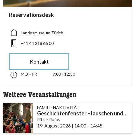
accessibility.sr-only.person_card_info
Reservationsdesk
accessibility.sr-only.museum
accessibility.sr-only.phone
Landesmuseum Zürich
+41 44 218 66 00
Kontakt
MO – FR
9:00 - 12:30
Montag bis Freitag 09:00 - 12:30
accessibility.sr-only.opening_hours
Weitere Veranstaltungen
FAMILIENAKTIVITÄT
Geschichtenfenster – lauschen und entdecken
Ritter Rufus
19. August 2026
|
14:00
accessibility.time_to
–
14:45