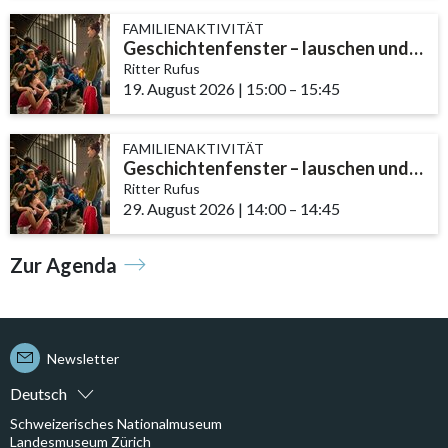
FAMILIENAKTIVITÄT
Geschichtenfenster – lauschen und entdecken
Ritter Rufus
19. August 2026
|
15:00
accessibility.time_to
–
15:45
FAMILIENAKTIVITÄT
Geschichtenfenster – lauschen und entdecken
Ritter Rufus
29. August 2026
|
14:00
accessibility.time_to
–
14:45
Zur Agenda
Newsletter
Deutsch
Schweizerisches Nationalmuseum
Landesmuseum Zürich