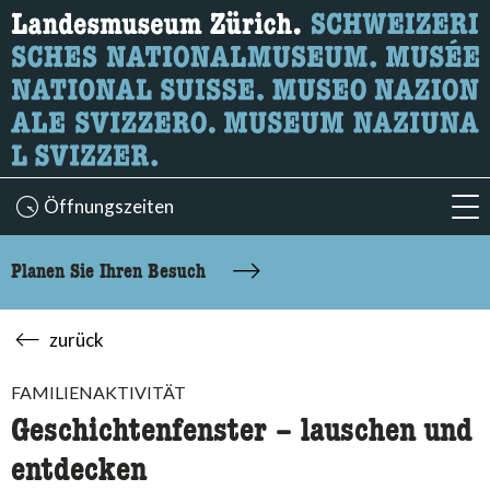
Wonach suchen Sie?
Hier können Sie nach Inhalten der Seite suchen.
Öffnungszeiten
acc
Planen Sie Ihren Besuch
zurück
FAMILIENAKTIVITÄT
Geschichtenfenster – lauschen und
entdecken