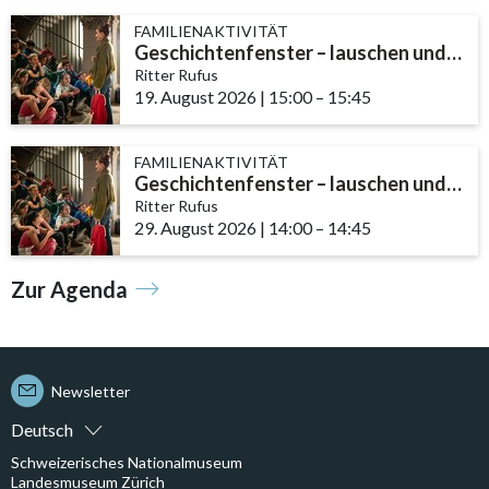
FAMILIENAKTIVITÄT
Geschichtenfenster – lauschen und entdecken
Ritter Rufus
19. August 2026
|
15:00
accessibility.time_to
–
15:45
FAMILIENAKTIVITÄT
Geschichtenfenster – lauschen und entdecken
Ritter Rufus
29. August 2026
|
14:00
accessibility.time_to
–
14:45
Zur Agenda
Newsletter
Deutsch
Schweizerisches Nationalmuseum
Landesmuseum Zürich