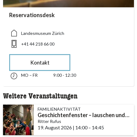
accessibility.sr-only.person_card_info
Reservationsdesk
accessibility.sr-only.museum
accessibility.sr-only.phone
Landesmuseum Zürich
+41 44 218 66 00
Kontakt
MO – FR
9:00 - 12:30
Montag bis Freitag 09:00 - 12:30
accessibility.sr-only.opening_hours
Weitere Veranstaltungen
FAMILIENAKTIVITÄT
Geschichtenfenster – lauschen und entdecken
Ritter Rufus
19. August 2026
|
14:00
accessibility.time_to
–
14:45