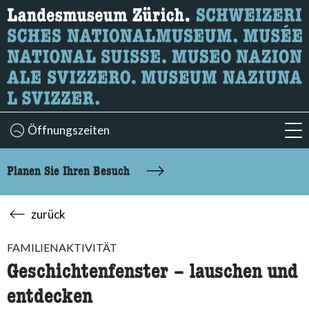
Wonach suchen Sie?
Hier können Sie nach Inhalten der Seite suchen.
Öffnungszeiten
acc
Planen Sie Ihren Besuch
zurück
FAMILIENAKTIVITÄT
Geschichtenfenster – lauschen und
entdecken