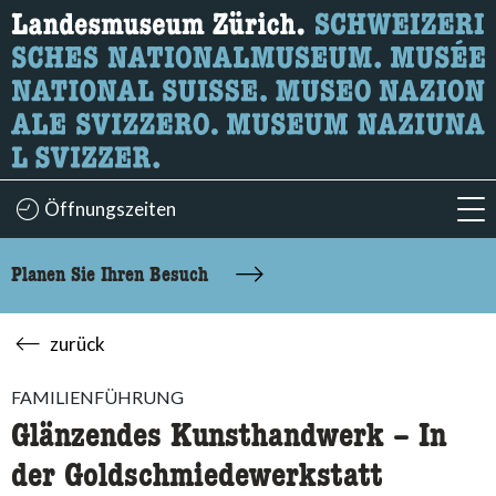
Wonach suchen Sie?
Hier können Sie nach Inhalten der Seite suchen.
Öffnungszeiten
acc
Planen Sie Ihren Besuch
zurück
FAMILIENFÜHRUNG
Glänzendes Kunsthandwerk – In
der Goldschmiedewerkstatt