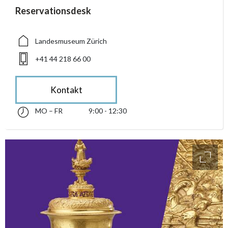
accessibility.sr-only.person_card_info
Reservationsdesk
accessibility.sr-only.museum
accessibility.sr-only.phone
Landesmuseum Zürich
+41 44 218 66 00
Kontakt
MO – FR
9:00 - 12:30
Montag bis Freitag 09:00 - 12:30
accessibility.sr-only.opening_hours
access