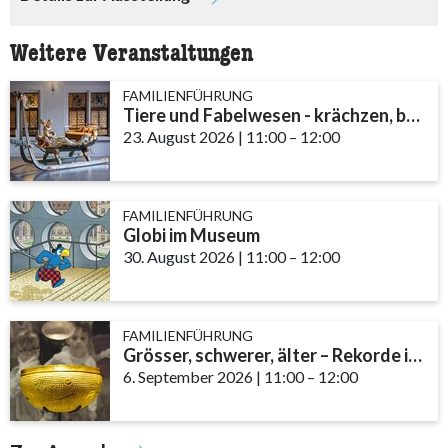
Weitere Veranstaltungen
FAMILIENFÜHRUNG
Tiere und Fabelwesen - krächzen, brüllen, fauchen
23. August 2026
|
11:00
accessibility.time_to
–
12:00
FAMILIENFÜHRUNG
Globi im Museum
30. August 2026
|
11:00
accessibility.time_to
–
12:00
FAMILIENFÜHRUNG
Grösser, schwerer, älter – Rekorde im Museum
6. September 2026
|
11:00
accessibility.time_to
–
12:00