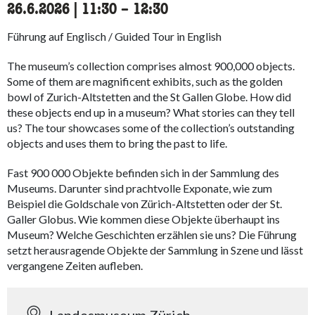
26.6.2026
|
11:30
accessibility.time_to
–
12:30
Führung auf Englisch / Guided Tour in English
The museum’s collection comprises almost 900,000 objects.
Some of them are magnificent exhibits, such as the golden
bowl of Zurich-Altstetten and the St Gallen Globe. How did
these objects end up in a museum? What stories can they tell
us? The tour showcases some of the collection’s outstanding
objects and uses them to bring the past to life.
Fast 900 000 Objekte befinden sich in der Sammlung des
Museums. Darunter sind prachtvolle Exponate, wie zum
Beispiel die Goldschale von Zürich-Altstetten oder der St.
Galler Globus. Wie kommen diese Objekte überhaupt ins
Museum? Welche Geschichten erzählen sie uns? Die Führung
setzt herausragende Objekte der Sammlung in Szene und lässt
vergangene Zeiten aufleben.