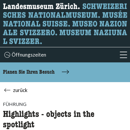
Wonach suchen Sie?
Hier können Sie nach Inhalten der Seite suchen.
Öffnungszeiten
acc
Planen Sie Ihren Besuch
zurück
FÜHRUNG
Highlights - objects in the
spotlight