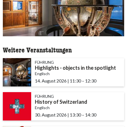
Weitere Veranstaltungen
FÜHRUNG
Highlights - objects in the spotlight
Englisch
14. August 2026
|
11:30
accessibility.time_to
–
12:30
FÜHRUNG
History of Switzerland
Englisch
30. August 2026
|
13:30
accessibility.time_to
–
14:30