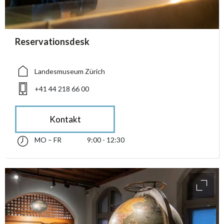
accessibility.sr-only.person_card_info
Reservationsdesk
accessibility.sr-only.museum
accessibility.sr-only.phone
Landesmuseum Zürich
+41 44 218 66 00
Kontakt
MO – FR
9:00 - 12:30
Montag bis Freitag 09:00 - 12:30
accessibility.sr-only.opening_hours
access