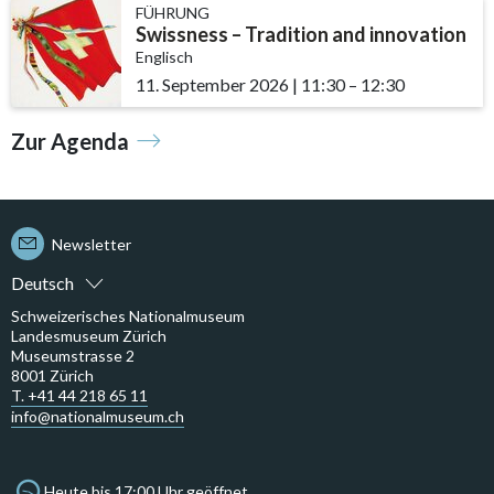
FÜHRUNG
Swissness – Tradition and innovation
Englisch
11. September 2026
|
11:30
accessibility.time_t
–
12:30
Zur Agenda
Newsletter
Deutsch
Schweizerisches Nationalmuseum
Landesmuseum Zürich
Museumstrasse 2
8001 Zürich
T. +41 44 218 65 11
info@nationalmuseum.ch
Heute bis 17:00 Uhr geöffnet