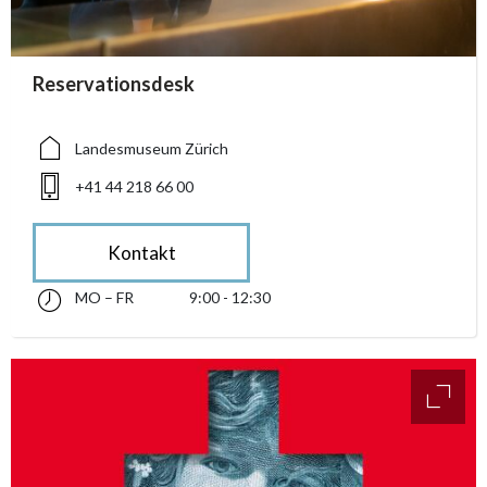
accessibility.sr-only.person_card_info
Reservationsdesk
accessibility.sr-only.museum
accessibility.sr-only.phone
Landesmuseum Zürich
+41 44 218 66 00
Kontakt
MO – FR
9:00 - 12:30
Montag bis Freitag 09:00 - 12:30
accessibility.sr-only.opening_hours
access