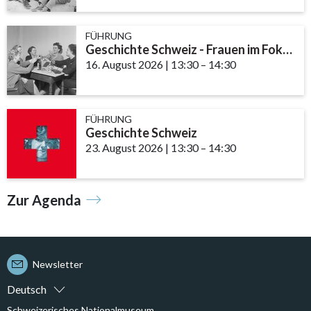
FÜHRUNG
Geschichte Schweiz - Frauen im Fokus
16. August 2026
|
13:30
accessibility.time_to
–
14:30
FÜHRUNG
Geschichte Schweiz
23. August 2026
|
13:30
accessibility.time_to
–
14:30
Zur Agenda
Newsletter
Deutsch
Schweizerisches Nationalmuseum