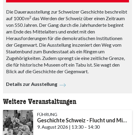
Die Dauerausstellung zur Schweizer Geschichte beschreibt
2
auf 1000 m
das Werden der Schweiz über einen Zeitraum
von 550 Jahren. Der Gang durch die Jahrhunderte beginnt
am Ende des Mittelalters und endet mit den
Herausforderungen für die demokratischen Institutionen
der Gegenwart. Die Ausstellung inszeniert den Weg vom
Staatenbund zum Bundesstaat als ein Ringen um
Zugehörigkeiten. Zudem sprengt sie eine zeitliche Grenze,
die für historische Museen oft ein Tabu ist. Sie wagt den
Blick auf die Geschichte der Gegenwart.
Details zur Ausstellung
Weitere Veranstaltungen
FÜHRUNG
Geschichte Schweiz - Flucht und Migration
9. August 2026
|
13:30
accessibility.time_to
–
14:30