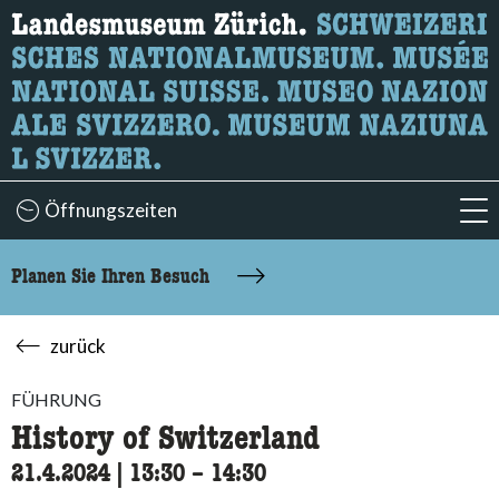
Wonach suchen Sie?
Hier können Sie nach Inhalten der Seite suchen.
Öffnungszeiten
acc
Planen Sie Ihren Besuch
zurück
FÜHRUNG
History of Switzerland
21.4.2024
|
13:30
accessibility.time_to
–
14:30