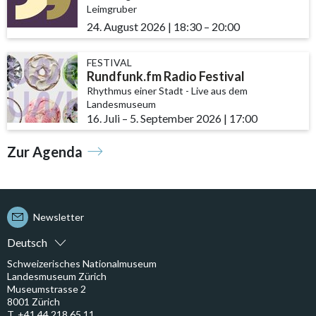
Leimgruber
24. August 2026
|
18:30
accessibility.time_to
–
20:00
FESTIVAL
Rundfunk.fm Radio Festival
Rhythmus einer Stadt - Live aus dem
Landesmuseum
16. Juli
accessibility.time_to
–
5. September 2026
|
17:00
Zur Agenda
Newsletter
Deutsch
Schweizerisches Nationalmuseum
Landesmuseum Zürich
Museumstrasse 2
8001 Zürich
T. +41 44 218 65 11