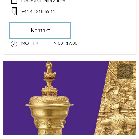
Landesmuseum Zürich
+41 44 218 65 11
Kontakt
MO – FR
9:00 - 17:00
Montag bis Freitag 09:00 - 17:00
accessibility.sr-only.opening_hours
access