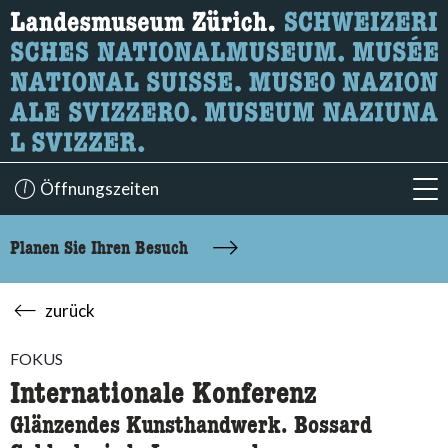
Wonach suchen Sie?
Hier können Sie nach Inhalten der Seite suchen.
Öffnungszeiten
acc
Planen Sie Ihren Besuch
zurück
FOKUS
Internationale Konferenz
Glänzendes Kunsthandwerk. Bossard