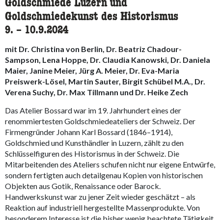
Goldschmiede Luzern und
Goldschmiedekunst des Historismus
9.
accessibility.time_to
–
10.9.2024
mit Dr. Christina von Berlin, Dr. Beatriz Chadour-
Sampson, Lena Hoppe, Dr. Claudia Kanowski, Dr. Daniela
Maier, Janine Meier, Jürg A. Meier, Dr. Eva-Maria
Preiswerk-Lösel, Martin Sauter, Birgit Schübel M.A., Dr.
Verena Suchy, Dr. Max Tillmann und Dr. Heike Zech
Das Atelier Bossard war im 19. Jahrhundert eines der
renommiertesten Goldschmiedeateliers der Schweiz. Der
Firmengründer Johann Karl Bossard (1846–1914),
Goldschmied und Kunsthändler in Luzern, zählt zu den
Schlüsselfiguren des Historismus in der Schweiz. Die
Mitarbeitenden des Ateliers schufen nicht nur eigene Entwürfe,
sondern fertigten auch detailgenau Kopien von historischen
Objekten aus Gotik, Renaissance oder Barock.
Handwerkskunst war zu jener Zeit wieder geschätzt – als
Reaktion auf industriell hergestellte Massenprodukte. Von
besonderem Interesse ist die bisher wenig beachtete Tätigkeit