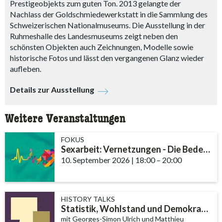
Prestigeobjekts zum guten Ton. 2013 gelangte der
Nachlass der Goldschmiedewerkstatt in die Sammlung des
Schweizerischen Nationalmuseums. Die Ausstellung in der
Ruhmeshalle des Landesmuseums zeigt neben den
schönsten Objekten auch Zeichnungen, Modelle sowie
historische Fotos und lässt den vergangenen Glanz wieder
aufleben.
Details zur Ausstellung
Weitere Veranstaltungen
FOKUS
Sexarbeit: Vernetzungen - Die Bedeutung von Community und Fachstellen
10. September 2026
|
18:00
accessibility.time_t
–
20:00
HISTORY TALKS
Statistik, Wohlstand und Demokratie
mit Georges-Simon Ulrich und Matthieu