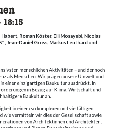
uen
ccessibility.time_to
–
18:15
 Habert, Roman Köster, Elli Mosayebi, Nicolas
* , Jean-Daniel Gross, Markus Leuthard und
ensivsten menschlichen Aktivitäten – und dennoch
stenz als Menschen. Wir prägen unsere Umwelt und
in einer einzigartigen Baukultur ausdrückt. In
orderungen in Bezug auf Klima, Wirtschaft und
chhaltigere Baukultur an.
gkeit in einem so komplexen und vielfältigen
 wie vermitteln wir dies der Gesellschaft sowie
nerationen von Architektinnen und Architekten,