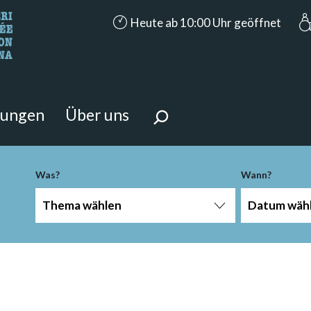
accessibility.aria.opening_hours: Heut
Heute ab 10:00 Uhr geöffnet
n Sie?
 Seite suchen.
tungen
Über uns
Was?
Wann?
Thema wählen
Datum wäh