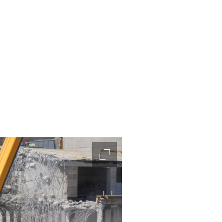
accessibility.slider.enlarge_ima