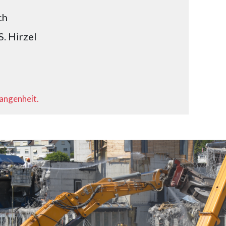
ch
S. Hirzel
gangenheit.