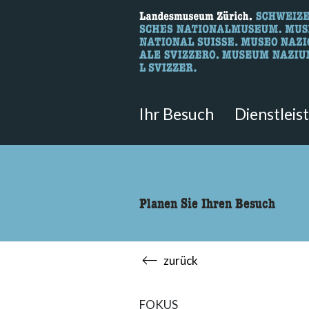
Wonach suche
Hier können Sie nach Inhalten der
Ihr Besuch
Dienstleis
Planen Sie Ihren Besuch
zurück
FOKUS