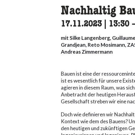
Nachhaltig Ba
17.11.2023
|
13:30
a
mit Silke Langenberg, Guillaume
Grandjean, Reto Mosimann, ZAS
Andreas Zimmermann
Bauen ist eine der ressourcenint
ist es wesentlich für unsere Exi
agieren in diesem Raum, was sich 
Anbetracht der heutigen Herausf
Gesellschaft streben wir eine na
Doch wie definieren wir Nachhalti
Kontext wie dem des Bauens? Und
den heutigen und zukünftigen Ge