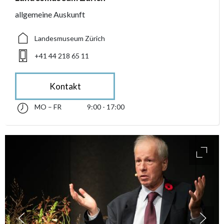
allgemeine Auskunft
Landesmuseum Zürich
+41 44 218 65 11
Kontakt
MO – FR
9:00 - 17:00
Montag bis Freitag 09:00 - 17:00
accessibility.sr-only.opening_hours
access