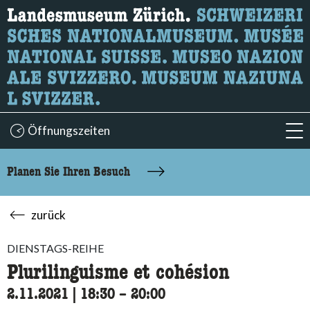
Wonach suchen Sie?
Hier können Sie nach Inhalten der Seite suchen.
Öffnungszeiten
acc
Planen Sie Ihren Besuch
zurück
DIENSTAGS-REIHE
Plurilinguisme et cohésion
2.11.2021
|
18:30
accessibility.time_to
–
20:00