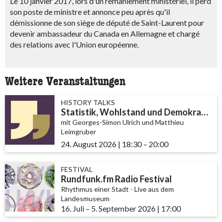
Le 10 janvier 2017, lors d'un remaniement ministériel, il perd
son poste de ministre et annonce peu après qu'il
démissionne de son siège de député de Saint-Laurent pour
devenir ambassadeur du Canada en Allemagne et chargé
des relations avec l'Union européenne.
Weitere Veranstaltungen
HISTORY TALKS
Statistik, Wohlstand und Demokratie
mit Georges-Simon Ulrich und Matthieu
Leimgruber
24. August 2026
|
18:30
accessibility.time_to
–
20:00
FESTIVAL
Rundfunk.fm Radio Festival
Rhythmus einer Stadt - Live aus dem
Landesmuseum
16. Juli
accessibility.time_to
–
5. September 2026
|
17:00