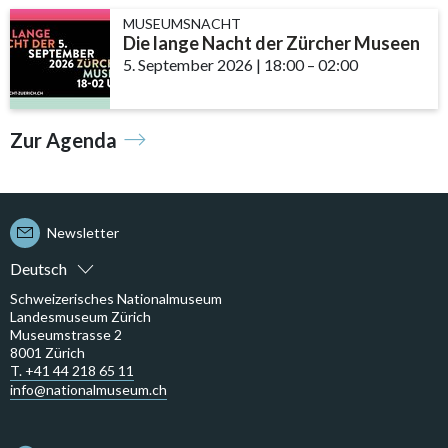
MUSEUMSNACHT
Die lange Nacht der Zürcher Museen
5. September 2026
|
18:00
accessibility.time_to
–
02:00
Zur Agenda
Newsletter
Deutsch
Schweizerisches Nationalmuseum
Landesmuseum Zürich
Museumstrasse 2
8001 Zürich
T. +41 44 218 65 11
info@nationalmuseum.ch