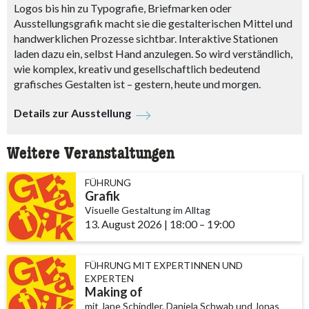
Logos bis hin zu Typografie, Briefmarken oder
Ausstellungsgrafik macht sie die gestalterischen Mittel und
handwerklichen Prozesse sichtbar. Interaktive Stationen
laden dazu ein, selbst Hand anzulegen. So wird verständlich,
wie komplex, kreativ und gesellschaftlich bedeutend
grafisches Gestalten ist – gestern, heute und morgen.
Details zur Ausstellung
Weitere Veranstaltungen
FÜHRUNG
Grafik
Visuelle Gestaltung im Alltag
13. August 2026
|
18:00
accessibility.time_to
–
19:00
FÜHRUNG MIT EXPERTINNEN UND
EXPERTEN
Making of
mit Jane Schindler, Daniela Schwab und Jonas