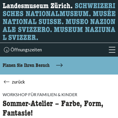
Wonach suchen Sie?
Hier können Sie nach Inhalten der Seite suchen.
Öffnungszeiten
acc
Planen Sie Ihren Besuch
zurück
WORKSHOP FÜR FAMILIEN & KINDER
Sommer-Atelier – Farbe, Form,
Fantasie!