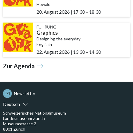
Howald
20. August 2026
|
17:30
accessibility.time_to
–
18:30
FÜHRUNG
Graphics
Designing the everyday
Englisch
22. August 2026
|
13:30
accessibility.time_to
–
14:30
Zur Agenda
Newsletter
Deutsch
Schweizerisches Nationalmuseum
Landesmuseum Zürich
Museumstrasse 2
8001 Zürich