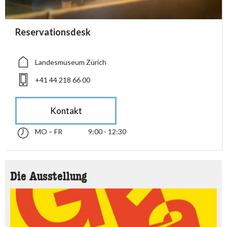
accessibility.sr-only.person_card_info
Reservationsdesk
accessibility.sr-only.museum
accessibility.sr-only.phone
Landesmuseum Zürich
+41 44 218 66 00
Kontakt
MO – FR
9:00 - 12:30
Montag bis Freitag 09:00 - 12:30
accessibility.sr-only.opening_hours
Die Ausstellung