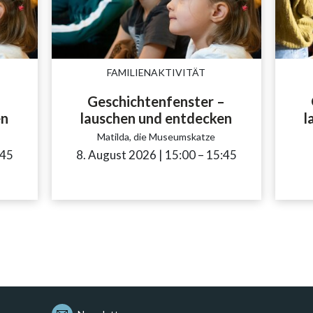
FAMILIENAKTIVITÄT
–
Geschichtenfenster –
en
lauschen und entdecken
l
Matilda, die Museumskatze
sibility.time_to
:45
8. August 2026
|
15:00
accessibility.time_to
–
15:45