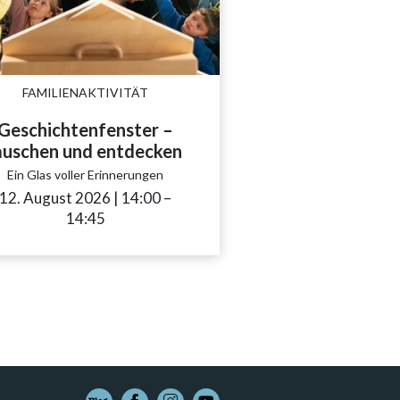
FAMILIENAKTIVITÄT
Geschichtenfenster –
auschen und entdecken
Ein Glas voller Erinnerungen
12. August 2026
|
14:00
accessibility.time_to
–
14:45