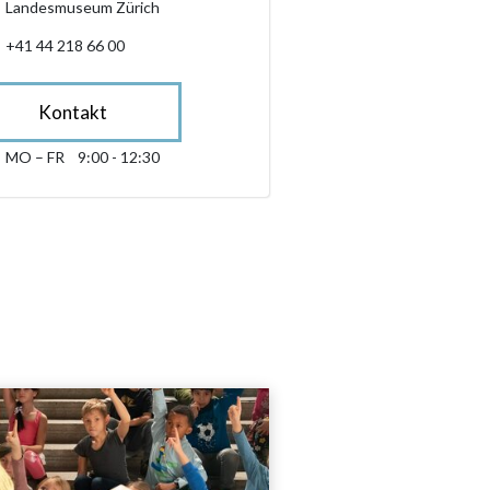
Landesmuseum Zürich
+41 44 218 66 00
Kontakt
MO – FR
9:00 - 12:30
Montag bis Freitag 09:00 - 12:30
sibility.sr-only.opening_hours