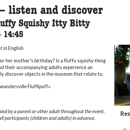
– listen and discover
uffy Squishy Itty Bitty
ccessibility.time_to
–
14:45
t in English
r her mother’s birthday? Is a fluffy squishy thing
and their accompanying adults experience an
y discover objects in the museum that relate to.
undervolle Fluffipuff».
ed by a parent or other adult throughout the event,
acc
Res
acce
acce
all participants (children and adults) in advance.