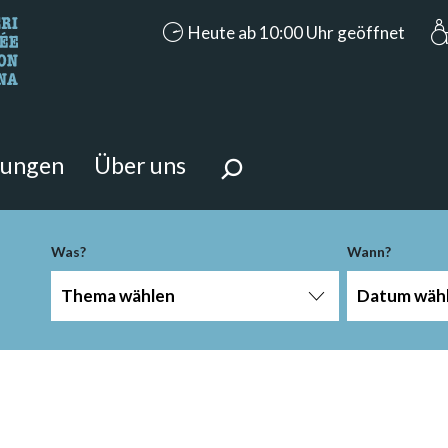
accessibility.aria.opening_hours: Heut
Heute ab 10:00 Uhr geöffnet
n Sie?
 Seite suchen.
tungen
Über uns
Was?
Wann?
Thema wählen
Datum wäh