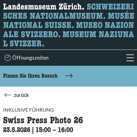
Wonach suchen Sie?
Hier können Sie nach Inhalten der Seite suchen.
Öffnungszeiten
acc
Planen Sie Ihren Besuch
zurück
INKLUSIVE FÜHRUNG
Swiss Press Photo 26
23.5.2026
|
15:00
accessibility.time_to
–
16:00