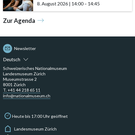
8. August 2026
|
14:00
accessibility.time_to
–
14:45
Zur Agenda
Newsletter
Deutsch
Schweizerisches Nationalmuseum
Landesmuseum Zürich
Museumstrasse 2
8001 Zürich
T. +41 44 218 65 11
info@nationalmuseum.ch
Heute bis 17:00 Uhr geöffnet
Landesmuseum Zürich