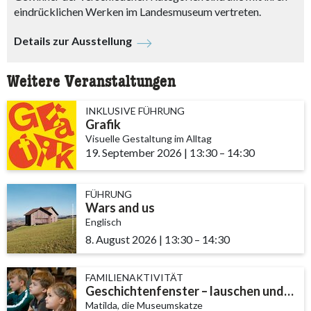
eindrücklichen Werken im Landesmuseum vertreten.
Details zur Ausstellung
Weitere Veranstaltungen
INKLUSIVE FÜHRUNG
Grafik
Visuelle Gestaltung im Alltag
19. September 2026
|
13:30
accessibility.time_t
–
14:30
FÜHRUNG
Wars and us
Englisch
8. August 2026
|
13:30
accessibility.time_to
–
14:30
FAMILIENAKTIVITÄT
Geschichtenfenster – lauschen und entdecken
Matilda, die Museumskatze