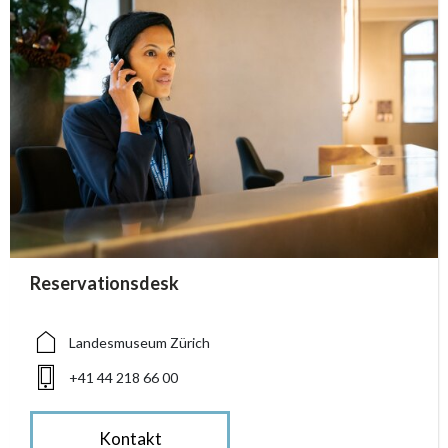
accessibility.sr-only.person_card_info
Reservationsdesk
accessibility.sr-only.museum
accessibility.sr-only.phone
Landesmuseum Zürich
+41 44 218 66 00
Kontakt