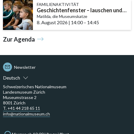
FAMILIENAKTIVITÄT
Geschichtenfenster – lauschen und entdecken
Matilda, die Museumskatze
8. August 2026
|
14:00
accessibility.time_to
–
14:45
Zur Agenda
Newsletter
Deutsch
Schweizerisches Nationalmuseum
Landesmuseum Zürich
Museumstrasse 2
8001 Zürich
T. +41 44 218 65 11
info@nationalmuseum.ch