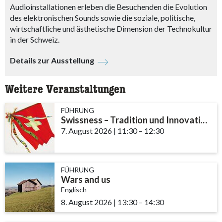
Audioinstallationen erleben die Besuchenden die Evolution
des elektronischen Sounds sowie die soziale, politische,
wirtschaftliche und ästhetische Dimension der Technokultur
in der Schweiz.
Details zur Ausstellung
Weitere Veranstaltungen
FÜHRUNG
Swissness – Tradition und Innovation
7. August 2026
|
11:30
accessibility.time_to
–
12:30
FÜHRUNG
Wars and us
Englisch
8. August 2026
|
13:30
accessibility.time_to
–
14:30