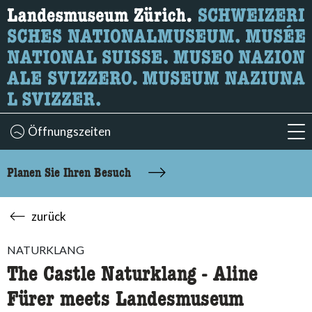
Wonach suchen Sie?
Hier können Sie nach Inhalten der Seite suchen.
Öffnungszeiten
acc
Planen Sie Ihren Besuch
zurück
NATURKLANG
The Castle Naturklang - Aline
Fürer meets Landesmuseum