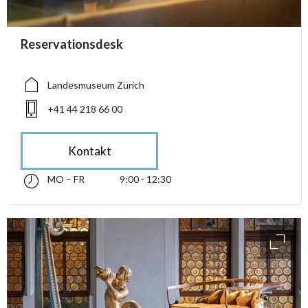
accessibility.sr-only.person_card_info
Reservationsdesk
accessibility.sr-only.museum
accessibility.sr-only.phone
Landesmuseum Zürich
+41 44 218 66 00
Kontakt
MO – FR
9:00 - 12:30
Montag bis Freitag 09:00 - 12:30
accessibility.sr-only.opening_hours
access