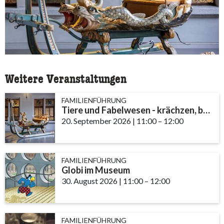
Weitere Veranstaltungen
FAMILIENFÜHRUNG
Tiere und Fabelwesen - krächzen, brüllen, fauchen
20. September 2026
|
11:00
accessibility.time_t
–
12:00
FAMILIENFÜHRUNG
Globi im Museum
30. August 2026
|
11:00
accessibility.time_to
–
12:00
FAMILIENFÜHRUNG