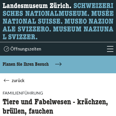
Wonach suchen Sie?
Hier können Sie nach Inhalten der Seite suchen.
Öffnungszeiten
acc
Planen Sie Ihren Besuch
zurück
FAMILIENFÜHRUNG
Tiere und Fabelwesen - krächzen,
brüllen, fauchen