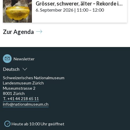
Grösser, schwerer, älter – Rekorde im Museum
6. September 2026
|
11:00
accessibility.time_to
–
12:00
Zur Agenda
Newsletter
Deutsch
Schweizerisches Nationalmuseum
Landesmuseum Zürich
Museumstrasse 2
8001 Zürich
T. +41 44 218 65 11
info@nationalmuseum.ch
Heute ab 10:00 Uhr geöffnet