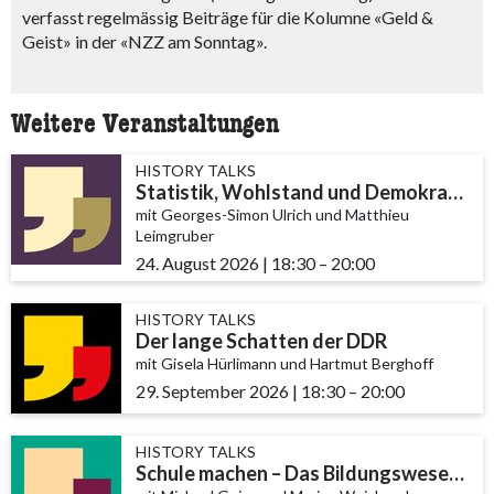
verfasst regelmässig Beiträge für die Kolumne «Geld &
Geist» in der «NZZ am Sonntag».
Weitere Veranstaltungen
HISTORY TALKS
Statistik, Wohlstand und Demokratie
mit Georges-Simon Ulrich und Matthieu
Leimgruber
24. August 2026
|
18:30
accessibility.time_to
–
20:00
HISTORY TALKS
Der lange Schatten der DDR
mit Gisela Hürlimann und Hartmut Berghoff
29. September 2026
|
18:30
accessibility.time_t
–
20:00
HISTORY TALKS
Schule machen – Das Bildungswesen im KI-Zeitalter