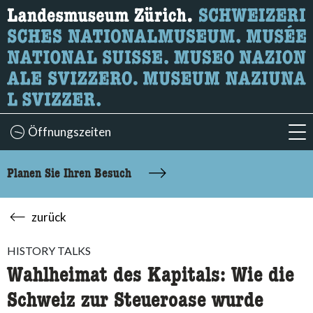
Wonach suchen Sie?
Hier können Sie nach Inhalten der Seite suchen.
Öffnungszeiten
acc
Planen Sie Ihren Besuch
zurück
HISTORY TALKS
Wahlheimat des Kapitals: Wie die
Schweiz zur Steueroase wurde