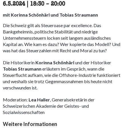
6.5.2024
|
18:30
accessibility.time_to
–
20:00
mit Korinna Schönhärl und Tobias Straumann
Die Schweiz gilt als Steueroase par excellence. Das
Bankgeheimnis, politische Stabilität und niedrige
Unternehmenssteuern locken seit langem ausländisches
Kapital an. Wie kam es dazu? Wer kopierte das Modell? Und
was hat das Steuerzahlen mit Recht und Moral zu tun?
Die Historikerin
Korinna Schönhärl
und der Historiker
Tobias Straumann
erläutern im Gespräch, wann die
Steuerflucht aufkam, wie die Offshore-Industrie funktioniert
und weshalb sie trotz Gegenmassnahmen bis heute nicht
verschwunden ist.
Moderation:
Lea Haller
, Generalsekretärin der
Schweizerischen Akademie der Geistes- und
Sozialwissenschaften
Weitere Informationen