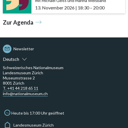
mit Michael Geiss und Marina Weisband
13. November 2026
|
18:30
accessibility.time_t
–
20:00
Zur Agenda
Newsletter
Deutsch
Schweizerisches Nationalmuseum
Landesmuseum Zürich
Museumstrasse 2
8001 Zürich
T. +41 44 218 65 11
info@nationalmuseum.ch
Heute bis 17:00 Uhr geöffnet
Landesmuseum Zürich