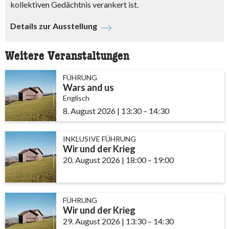
kollektiven Gedächtnis verankert ist.
Details zur Ausstellung
Weitere Veranstaltungen
FÜHRUNG
Wars and us
Englisch
8. August 2026
|
13:30
accessibility.time_to
–
14:30
INKLUSIVE FÜHRUNG
Wir und der Krieg
20. August 2026
|
18:00
accessibility.time_to
–
19:00
FÜHRUNG
Wir und der Krieg
29. August 2026
|
13:30
accessibility.time_to
–
14:30