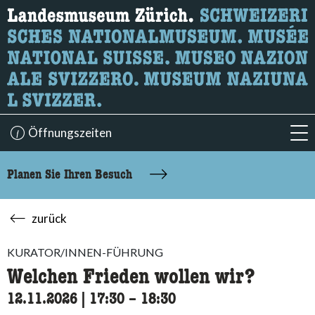
Wonach suchen Sie?
Hier können Sie nach Inhalten der Seite suchen.
Öffnungszeiten
acc
Planen Sie Ihren Besuch
zurück
KURATOR/INNEN-FÜHRUNG
Welchen Frieden wollen wir?
12.11.2026
|
17:30
accessibility.time_to
–
18:30