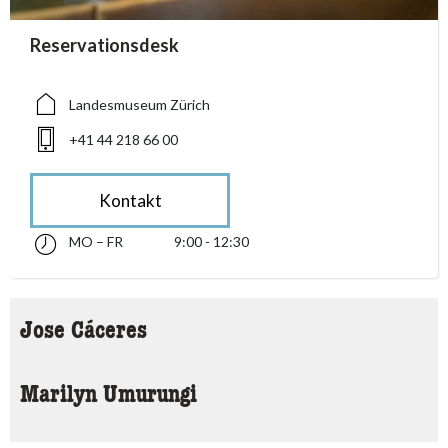
accessibility.sr-only.person_card_info
Reservationsdesk
accessibility.sr-only.museum
accessibility.sr-only.phone
Landesmuseum Zürich
+41 44 218 66 00
Kontakt
MO – FR
9:00 - 12:30
Montag bis Freitag 09:00 - 12:30
accessibility.sr-only.opening_hours
Jose Cáceres
Marilyn Umurungi