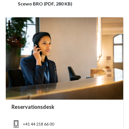
Scewo BRO (PDF, 280 KB)
accessibility.sr-only.person_card_info
Reservationsdesk
accessibility.sr-only.phone
+41 44 218 66 00