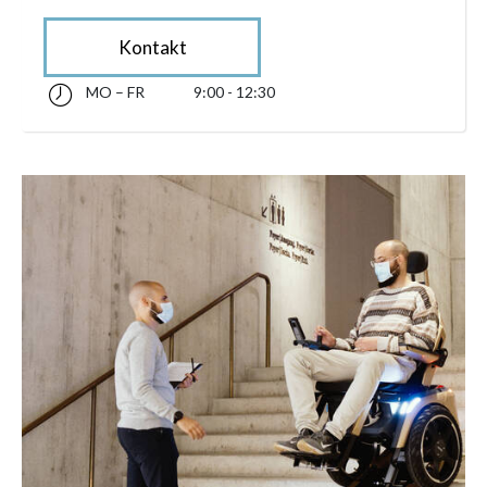
Kontakt
MO – FR
9:00 - 12:30
Montag bis Freitag 09:00 - 12:30
accessibility.sr-only.opening_hours