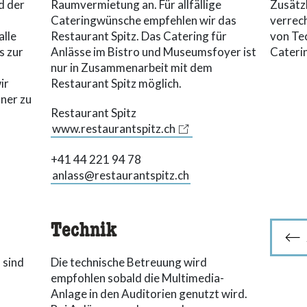
d der
Raumvermietung an. Für allfällige
Zusätz
Cateringwünsche empfehlen wir das
verrech
alle
Restaurant Spitz. Das Catering für
von Tec
s zur
Anlässe im Bistro und Museumsfoyer ist
Cateri
nur in Zusammenarbeit mit dem
ir
Restaurant Spitz möglich.
aner zu
Restaurant Spitz
www.restaurantspitz.ch
+41 44 221 94 78
anlass@restaurantspitz.ch
Technik
 sind
Die technische Betreuung wird
empfohlen sobald die Multimedia-
Anlage in den Auditorien genutzt wird.