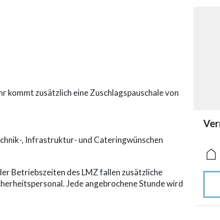
hr kommt zusätzlich eine Zuschlagspauschale von
acc
Ver
acce
Technik-, Infrastruktur- und Cateringwünschen
er Betriebszeiten des LMZ fallen zusätzliche
icherheitspersonal. Jede angebrochene Stunde wird