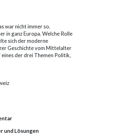
as war nicht immer so.
r in ganz Europa. Welche Rolle
elte sich der moderne
zer Geschichte vom Mittelalter
eines der drei Themen Politik,
hweiz
entar
er und Lösungen