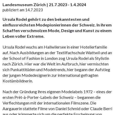
Landesmuseum Zürich | 21.7.2023 - 1.4.2024
publiziert am 14.7.2023
Ursula Rodel gehört zu den bekanntesten und
einflussreichsten Modepionierinnen der Schweiz. In ihrem
Schaffen verschmolzen Mode, Design und Kunst zu einem
Leben voller Extreme.
Ursula Rodel wuchs am Hallwilersee in einer Hotelierfamilie
auf. Nach Ausbildungen an der Textilfachschule Wattwil und an
der School of Fashion in London zog Ursula Rodel als Stylistin
nach Zürich. Hier war die Welt im Aufbruch, hier vermischten
sich Punkattitüden und Modetrends, hier begann der Aufstieg
der jungen Modedesignerin zur international gefragten
Kostümbildnerin.
Nach der Gründung ihres eigenen Modelabels 1972 – eines der
ersten Prèt-à-Porter-Labels der Schweiz – begannen die
Verflechtungen mit der internationalen Filmszene. Die
Aargauerin stattete Filme von Daniel Schmid oder Claude Berri
aus oder kümmerte sich um die perfekte Erscheinung von