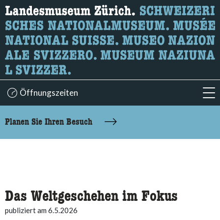
Wonach suchen Sie?
Hier können Sie nach Inhalten der Seite suchen.
Öffnungszeiten
acc
accessibility.sr-only.body-term
Planen Sie Ihren Besuch
Das Weltgeschehen im Fokus
publiziert am 6.5.2026