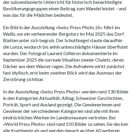
der subventionierte Unterricht für historisch benachteiligte
Bevölkerungsgruppen einen Beitrag zum Wandel leistet – und
was das für die Mädchen bedeutet.
Ein Bild in der Ausstellung «Swiss Press Photo 26» führt ins
Wallis, wo ein verheerender Bergsturz im Mai 2025 das Dorf
Blatten unter sich begrub. Der Schuttkegel staute daraufhin
die Lonza, wodurch bis anhin unbeschädigte Häuser überflutet
wurden. Der Fotograf Laurent Gilliéron dokumentierte im
September 2025 die surreale Situation zweier Chalets, deren
Dächer aus dem Wasser ragen. Die Aufnahme wirkt zunächst
fast idyllisch, erst beim zweiten Blick wird das Ausmass der
Zerstörung sichtbar.
In der Ausstellung «Swiss Press Photo» werden rund 130 Bilder
in den Kategorien Aktualität, Alltag, Schweizer Geschichten,
Porträt, Sport und Ausland gezeigt. Die Gewinnerinnen und
Gewinner der verschiedenen Kategorien sind alle mit ihren
eindrücklichen Werken im Landesmuseum vertreten. Bei
«World Press Photo» sind rund 150 Bilder zu sehen. Sie decken
alle Kontinente ab und werden danach an über 60 weiteren