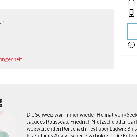
ch
acces
gangenheit.
g
Die Schweiz war immer wieder Heimat von «Seel
Jacques Rousseau, Friedrich Nietzsche oder Car
wegweisenden Rorschach-Test über Ludwig Bin
bis zu Jungs Analytischer Psychologie: Die Entwi