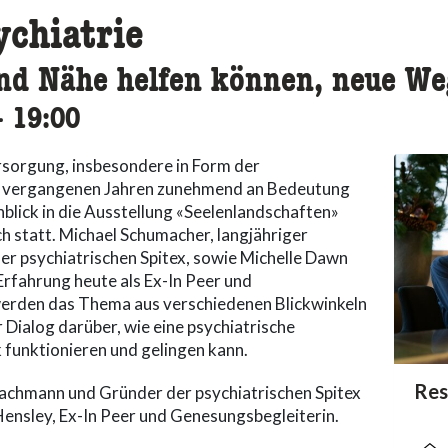
chiatrie
und Nähe helfen können, neue We
ccessibility.time_to
–
19:00
rsorgung, insbesondere in Form der
den vergangenen Jahren zunehmend an Bedeutung
blick in die Ausstellung «Seelenlandschaften»
h statt. Michael Schumacher, langjähriger
r psychiatrischen Spitex, sowie Michelle Dawn
Erfahrung heute als Ex-In Peer und
 werden das Thema aus verschiedenen Blickwinkeln
 Dialog darüber, wie eine psychiatrische
 funktionieren und gelingen kann.
acc
Res
acce
acce
achmann und Gründer der psychiatrischen Spitex
ensley, Ex-In Peer und Genesungsbegleiterin.