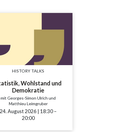
HISTORY TALKS
tatistik, Wohlstand und
Demokratie
_to
mit Georges-Simon Ulrich und
Matthieu Leimgruber
24. August 2026
|
18:30
accessibility.time_to
–
20:00