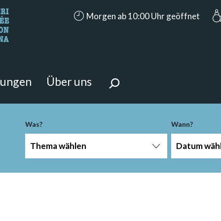
accessibility.aria.opening_hours: Morge
Morgen ab 10:00 Uhr geöffnet
n Sie?
 Seite suchen.
tungen
Über uns
Was?
Wann?
Thema wählen
Datum wäh