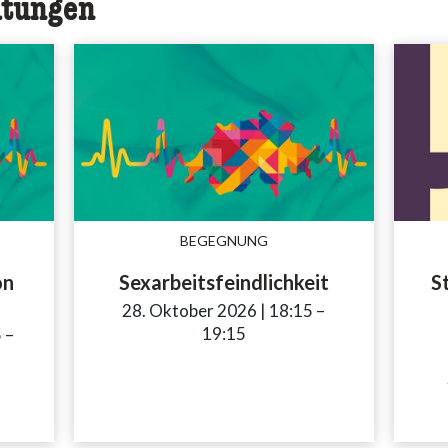
ltungen
BEGEGNUNG
on
Sexarbeitsfeindlichkeit
S
28. Oktober 2026
|
18:15
accessibility.time
–
19:15
5
accessibility.time_to
–