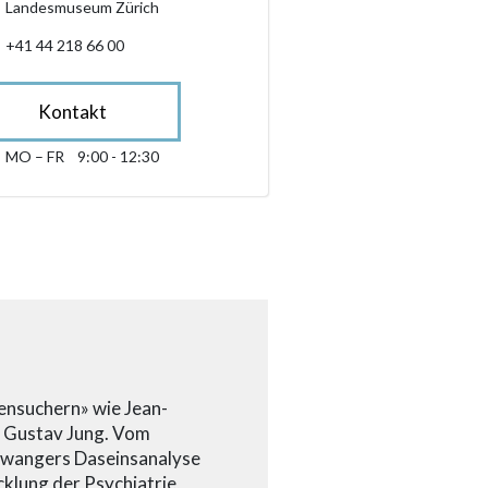
Landesmuseum Zürich
+41 44 218 66 00
Kontakt
MO – FR
9:00 - 12:30
Montag bis Freitag 09:00 - 12:30
sibility.sr-only.opening_hours
ensuchern» wie Jean-
l Gustav Jung. Vom
swangers Daseinsanalyse
cklung der Psychiatrie,