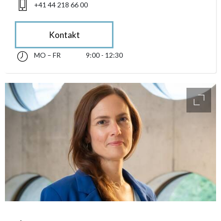
+41 44 218 66 00
Kontakt
MO – FR
9:00 - 12:30
Montag bis Freitag 09:00 - 12:30
accessibility.sr-only.opening_hours
access