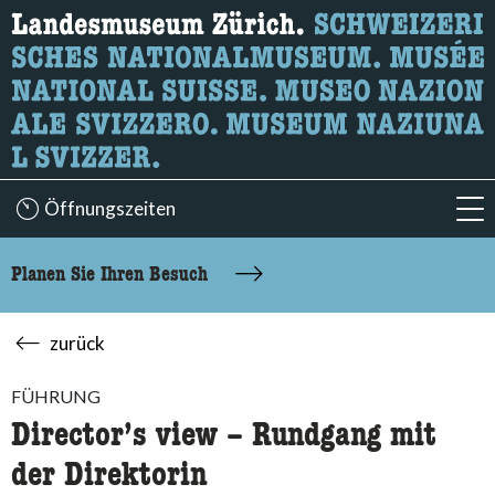
Wonach suchen Sie?
Hier können Sie nach Inhalten der Seite suchen.
Öffnungszeiten
acc
Planen Sie Ihren Besuch
zurück
FÜHRUNG
Director’s view – Rundgang mit
der Direktorin