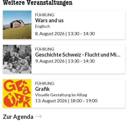
Weitere Veranstaltungen
FÜHRUNG
Wars and us
Englisch
8. August 2026
|
13:30
accessibility.time_to
–
14:30
FÜHRUNG
Geschichte Schweiz - Flucht und Migration
9. August 2026
|
13:30
accessibility.time_to
–
14:30
FÜHRUNG
Grafik
Visuelle Gestaltung im Alltag
13. August 2026
|
18:00
accessibility.time_to
–
19:00
Zur Agenda