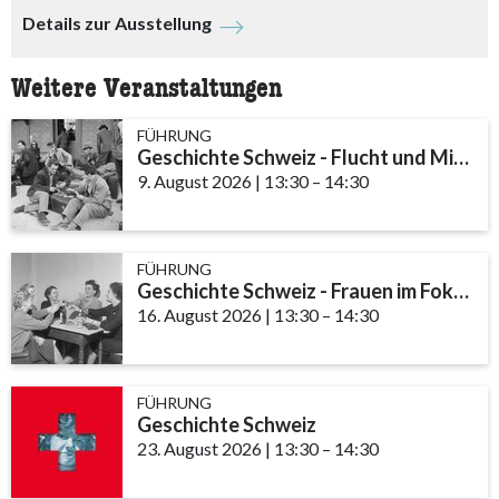
Details zur Ausstellung
Weitere Veranstaltungen
FÜHRUNG
Geschichte Schweiz - Flucht und Migration
9. August 2026
|
13:30
accessibility.time_to
–
14:30
FÜHRUNG
Geschichte Schweiz - Frauen im Fokus
16. August 2026
|
13:30
accessibility.time_to
–
14:30
FÜHRUNG
Geschichte Schweiz
23. August 2026
|
13:30
accessibility.time_to
–
14:30