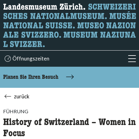
Wonach suchen Sie?
Hier können Sie nach Inhalten der Seite suchen.
Öffnungszeiten
acc
Planen Sie Ihren Besuch
zurück
FÜHRUNG
History of Switzerland – Women in
Focus