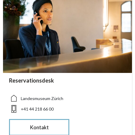
accessibility.sr-only.person_card_info
Reservationsdesk
accessibility.sr-only.museum
accessibility.sr-only.phone
Landesmuseum Zürich
+41 44 218 66 00
Kontakt