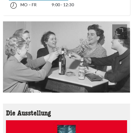
MO – FR
9:00 - 12:30
Montag bis Freitag 09:00 - 12:30
accessibility.sr-only.opening_hours
access
Die Ausstellung